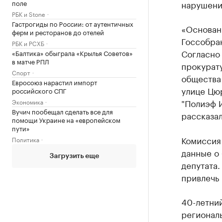
поле
нарушени
РБК и Stone
Гастрогиды по России: от аутентичных
«Основан
ферм и ресторанов до отелей
Госсобран
РБК и РСХБ
Согласно
«Балтика» обыграла «Крылья Советов»
в матче РПЛ
прокурат
Спорт
общества
Евросоюз нарастил импорт
улице Цю
российского СПГ
"Полиэф 
Экономика
Вучич пообещал сделать все для
рассказал
помощи Украине на «европейском
пути»
Комиссия 
Политика
данные о 
Загрузить еще
депутата
привлечь 
40-летни
региональ