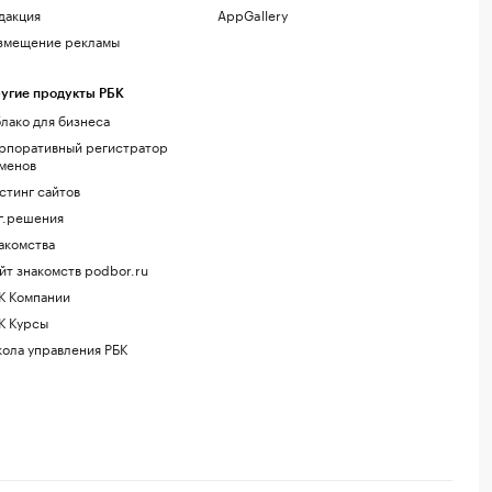
дакция
AppGallery
змещение рекламы
угие продукты РБК
лако для бизнеса
рпоративный регистратор
менов
стинг сайтов
г.решения
акомства
йт знакомств podbor.ru
К Компании
К Курсы
ола управления РБК