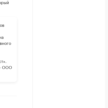
орый
ов
на
вного
т».
 — ООО