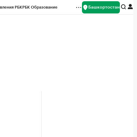
Башкортостан
вления РБК
РБК Образование
редитные рейтинги
Франшизы
Газета
ок наличной валюты