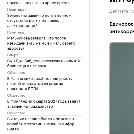
посещавших его во время ареста
Политика
Депутата Го
Зеленский заявил о почти полном
отсутствии целых тепловых
Единорос
электростанций
Политика
антикорр
Мельникова заявила, что после
невыдачи визы на ЧЕ ей жаль своего
здоровья
Спорт
Сын Джо Байдена рассказал о сильной
боли отца из-за рака
Общество
В Геленджике возобновили работу
пляжей после отмены режима
опасности БПЛА
Общество
В Финляндии с марта 2027 года введут
экзамен на гражданство
Общество
В Италии нашли обломки римского
корабля с сотнями античных амфор.
Видео