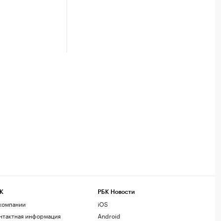
К
РБК Новости
компании
iOS
нтактная информация
Android