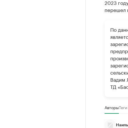
2023 году
перешел 
По дан
являет
зареги
предпр
произв
зареги
сельск
Вадим 
ТД «Ба
Авторы
Теги
Наиль