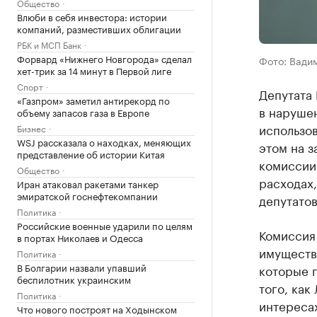
Общество
Влюби в себя инвестора: истории
компаний, разместивших облигации
РБК и МСП Банк
Форвард «Нижнего Новгорода» сделал
Фото: Вади
хет-трик за 14 минут в Первой лиге
Спорт
Депутата
«Газпром» заметил антирекорд по
в нарушен
объему запасов газа в Европе
использов
Бизнес
WSJ рассказала о находках, меняющих
этом на 
представление об истории Китая
комиссии 
Общество
расходах
Иран атаковал ракетами танкер
эмиратской госнефтекомпании
депутатов
Политика
Российские военные ударили по целям
Комиссия 
в портах Николаев и Одесса
имуществе
Политика
В Болгарии назвали упавший
которые 
беспилотник украинским
того, как
Политика
интереса
Что нового построят на Ходынском