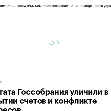
жимость
Autonews
РБК Компании
Телеканал
РБК Вино
Спорт
Школа упра
д
Стиль
Крипто
РБК Бизнес-среда
Дискуссионный клуб
Исследования
К
рагентов
Политика
Экономика
Бизнес
Технологии и медиа
Финансы
Рын
ан
тата Госсобрания уличили в
ытии счетов и конфликте
ресов