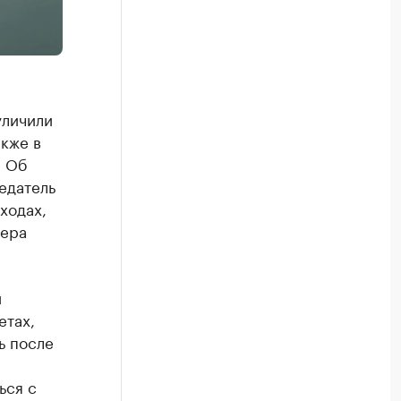
уличили
акже в
. Об
едатель
ходах,
тера
и
етах,
ь после
ься с