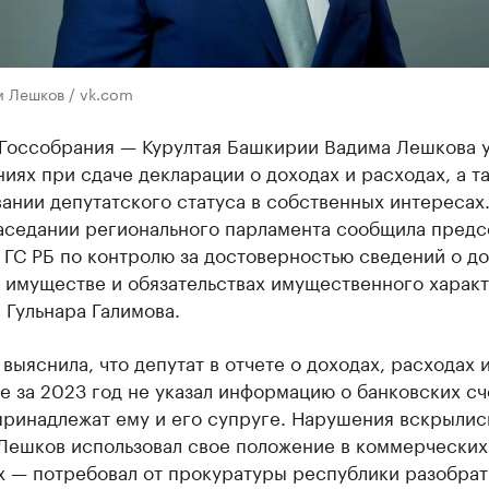
м Лешков / vk.com
 Госсобрания — Курултая Башкирии Вадима Лешкова 
иях при сдаче декларации о доходах и расходах, а т
ании депутатского статуса в собственных интересах
заседании регионального парламента сообщила предс
ГС РБ по контролю за достоверностью сведений о до
, имуществе и обязательствах имущественного харак
 Гульнара Галимова.
выяснила, что депутат в отчете о доходах, расходах 
 за 2023 год не указал информацию о банковских сч
принадлежат ему и его супруге. Нарушения вскрылис
 Лешков использовал свое положение в коммерческих
х — потребовал от прокуратуры республики разобрат