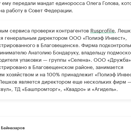
 ему передали мандат единоросса Олега Голова, кот
на работу в Совет Федерации.
ным сервиса проверки контрагентов
Rusprofile
, Лешк
ся генеральным директором ООО «Полиэф Инвест»,
стрированного в Благовещенске. Фирма подконтроль
инимателю Анатолию Бондаруку, владельцу подмоско
одителя упаковки — группы «Селена». ООО «Дружба»
стрировано в Благовещенском районе, занимается
им хозяйством и на 100% принадлежит «Полиэф Инвес
Лешков является директором еще нескольких фирм
свул», ТД «Башпромторг», «Квадро» и «Агидель».
 Байназаров