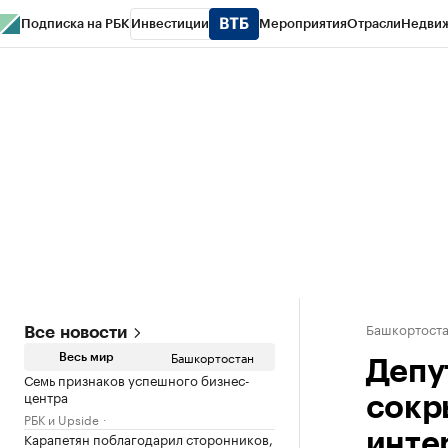
Подписка на РБК
Инвестиции
Мероприятия
Отрасли
Недви
РБК Курсы
РБК Life
Тренды
Визионеры
Национальные проекты
Горо
Спецпроекты СПб
Конференции СПб
Спецпроекты
Проверка конт
Башкортост
Все новости
Башкортостан
Весь мир
Депу
Семь признаков успешного бизнес-
центра
сокр
РБК и Upside
Карапетян поблагодарил сторонников,
инте