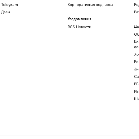
Telegram
Корпоративная подписка
Ре
Дзен
Ра
Уведомления
RSS Новости
Др
Об
Ко
до
Хо
Ре
Зн
Са
РБ
РБ
Шк