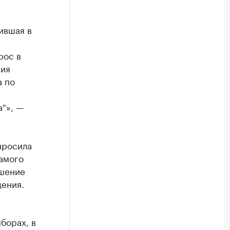
ившая в
рос в
ния
а по
"», —
просила
амого
ешение
дения.
борах, в