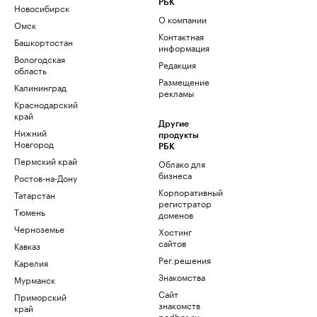
РБК
Новосибирск
О компании
Омск
Контактная
Башкортостан
информация
Вологодская
Редакция
область
Размещение
Калининград
рекламы
Краснодарский
край
Другие
Нижний
продукты
Новгород
РБК
Пермский край
Облако для
бизнеса
Ростов-на-Дону
Корпоративный
Татарстан
регистратор
Тюмень
доменов
Черноземье
Хостинг
сайтов
Кавказ
Рег.решения
Карелия
Знакомства
Мурманск
Сайт
Приморский
знакомств
край
podbor.ru