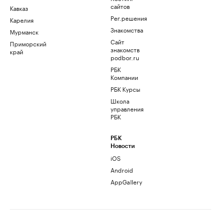
сайтов
Кавказ
Рег.решения
Карелия
Знакомства
Мурманск
Сайт
Приморский
знакомств
край
podbor.ru
РБК
Компании
РБК Курсы
Школа
управления
РБК
РБК
Новости
iOS
Android
AppGallery