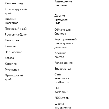
Размещение
Калининград
рекламы
Краснодарский
край
Другие
Нижний
продукты
Новгород
РБК
Пермский край
Облако для
бизнеса
Ростов-на-Дону
Корпоративный
Татарстан
регистратор
Тюмень
доменов
Черноземье
Хостинг
сайтов
Кавказ
Рег.решения
Карелия
Знакомства
Мурманск
Сайт
Приморский
знакомств
край
podbor.ru
РБК
Компании
РБК Курсы
Школа
управления