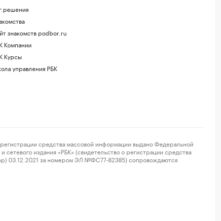
г.решения
акомства
йт знакомств podbor.ru
К Компании
К Курсы
ола управления РБК
регистрации средства массовой информации выдано Федеральной
и сетевого издания «РБК» (свидетельство о регистрации средства
ор) 03.12.2021 за номером ЭЛ №ФС77-82385) сопровождаются