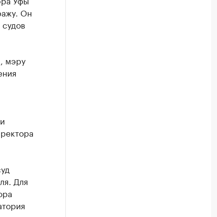
эра Уфы
ражу. Он
 судов
, мэру
ения
 и
иректора
суд
ля. Для
ора
атория