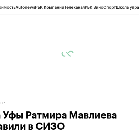
жимость
Autonews
РБК Компании
Телеканал
РБК Вино
Спорт
Школа упра
д
Стиль
Крипто
РБК Бизнес-среда
Дискуссионный клуб
Исследования
К
рагентов
Политика
Экономика
Бизнес
Технологии и медиа
Финансы
Рын
ан
 Уфы Ратмира Мавлиева
авили в СИЗО