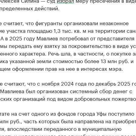
 Алексея Силина — суд
избрал
меру пресечения в вид
определенных действий.
 считает, что фигуранты организовали незаконное
е участка площадью 1,3 тыс. кв. м на территории са
 А в 2025 году Мавлиев потребовал от представителя
ы передать ему взятку за покровительство в виде ус
нного характера. Речь шла, в частности, о покупке з
ка указанной земли стоимостью более 13 млн руб. и
щем оформлении прав на нее в интересах мэра.
е считают, что с ноября 2024 года по декабрь 2025 г
 Мавлиева был организован системный сбор денег с
ских организаций под видом добровольных пожертво
тате на счет одного из фондов города Уфы поступило
млн руб., часть которых была направлена на приобре
ля, впоследствии переданного в муниципальную
ость и используемого для служебных и личных поезд