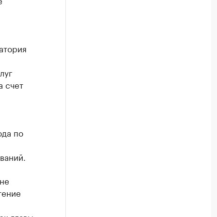
е
натория
луг
а счет
ода по
ваний.
 не
тение
ок главы