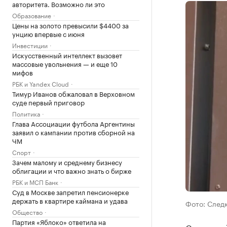
авторитета. Возможно ли это
Образование
Цены на золото превысили $4400 за
унцию впервые с июня
Инвестиции
Искусственный интеллект вызовет
массовые увольнения — и еще 10
мифов
РБК и Yandex Cloud
Тимур Иванов обжаловал в Верховном
суде первый приговор
Политика
Глава Ассоциации футбола Аргентины
заявил о кампании против сборной на
ЧМ
Спорт
Зачем малому и среднему бизнесу
облигации и что важно знать о бирже
РБК и МСП Банк
Суд в Москве запретил пенсионерке
держать в квартире каймана и удава
Фото: След
Общество
Партия «Яблоко» ответила на