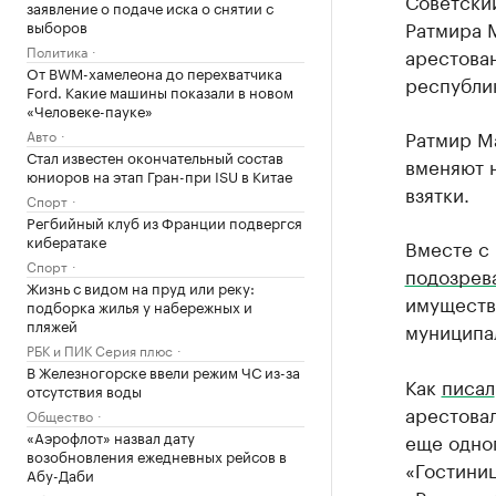
Советский
заявление о подаче иска о снятии с
Ратмира 
выборов
Политика
арестован
От BWM-хамелеона до перехватчика
республи
Ford. Какие машины показали в новом
«Человеке-пауке»
Ратмир М
Авто
Стал известен окончательный состав
вменяют 
юниоров на этап Гран-при ISU в Китае
взятки.
Спорт
Регбийный клуб из Франции подвергся
кибератаке
Вместе с
Спорт
подозрев
Жизнь с видом на пруд или реку:
имуществ
подборка жилья у набережных и
пляжей
муниципа
РБК и ПИК Серия плюс
В Железногорске ввели режим ЧС из-за
Как
писал
отсутствия воды
арестовал
Общество
«Аэрофлот» назвал дату
еще одног
возобновления ежедневных рейсов в
«Гостиниц
Абу-Даби