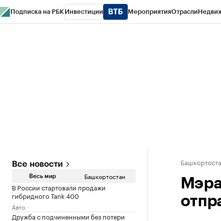
Подписка на РБК
Инвестиции
Мероприятия
Отрасли
Недви
РБК Курсы
РБК Life
Тренды
Визионеры
Национальные проекты
Горо
Спецпроекты СПб
Конференции СПб
Спецпроекты
Проверка конт
Башкортост
Все новости
Башкортостан
Весь мир
Мэра
В России стартовали продажи
гибридного Tank 400
отпр
Авто
Дружба с подчиненными без потери