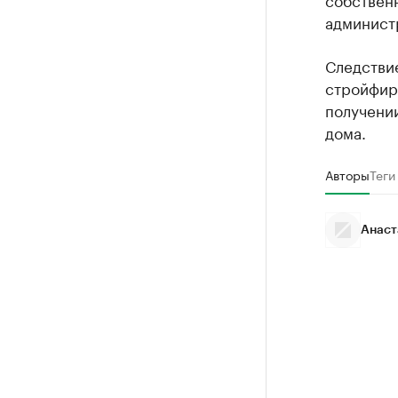
админист
Следствие
стройфирм
получени
дома.
Авторы
Теги
Анаст