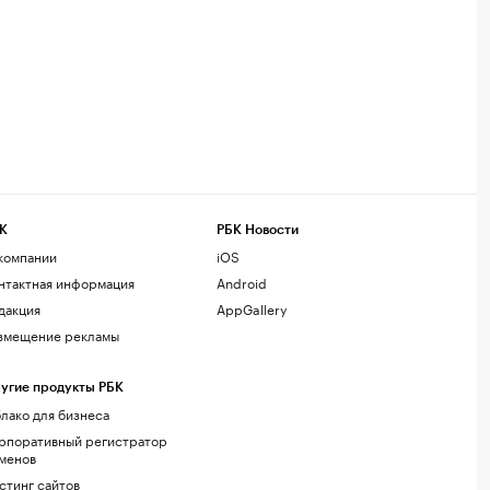
К
РБК Новости
компании
iOS
нтактная информация
Android
дакция
AppGallery
змещение рекламы
угие продукты РБК
лако для бизнеса
рпоративный регистратор
менов
стинг сайтов