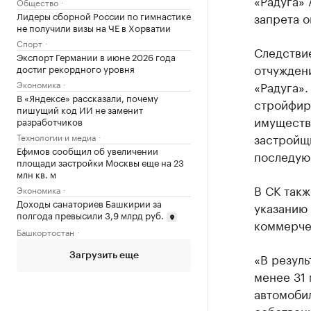
«Радуга»
Общество
Лидеры сборной России по гимнастике
запрета 
не получили визы на ЧЕ в Хорватии
Спорт
Следствие
Экспорт Германии в июне 2026 года
отчуждени
достиг рекордного уровня
Экономика
«Радуга».
В «Яндексе» рассказали, почему
стройфирм
пишущий код ИИ не заменит
имуществе
разработчиков
застройщи
Технологии и медиа
Ефимов сообщил об увеличении
последую
площади застройки Москвы еще на 23
млн кв. м
В СК такж
Экономика
Доходы санаториев Башкирии за
указанию
полгода превысили 3,9 млрд руб.
коммерче
Башкортостан
«В резуль
Загрузить еще
менее 31 
автомоби
собственн