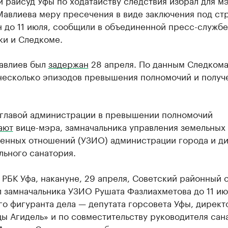
 райсуд Уфы по ходатайству следствия избрал для м
Мавлиева меру пресечения в виде заключения под ст
 до 11 июля, сообщили в объединенной пресс-службе
ки и Следкоме.
авлиев был
задержан
28 апреля. По данным Следкома
несколько эпизодов превышения полномочий и получ
 главой администрации в превышении полномочий
ают
вице-мэра, замначальника управления земельных
енных отношений (УЗИО) администрации города и д
льного санатория.
РБК Уфа, накануне, 29 апреля, Советский районный 
 замначальника УЗИО Рушата Фазлиахметова до 11 ию
о фигуранта дела — депутата горсовета Уфы, директ
ы Агидель» и по совместительству руководителя сан