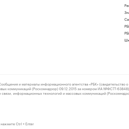
Ре
Зн
Са
РБ
РБ
Шк
ения и материалы информационного агентства «РБК» (свидетельство о 
овых коммуникаций (Роскомнадзор) 09.12.2015 за номером ИА №ФС77-63848) 
 связи, информационных технологий и массовых коммуникаций (Роскомнадз
нажмите Ctrl + Enter