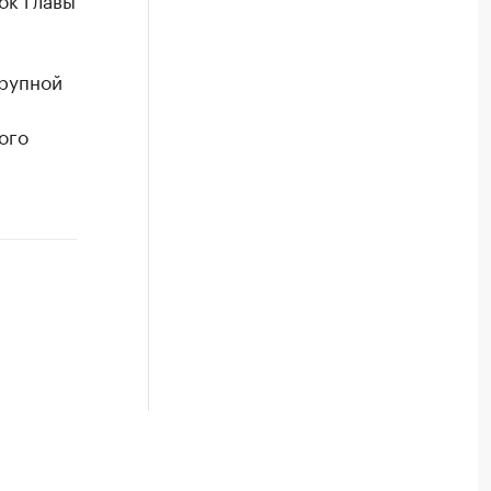
крупной
ого