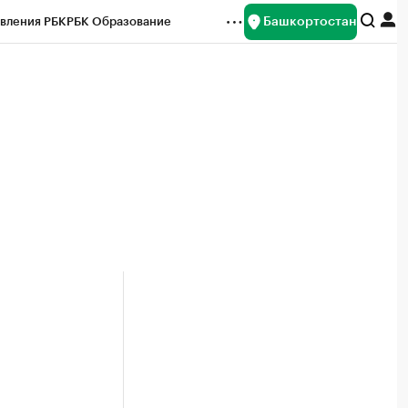
Башкортостан
вления РБК
РБК Образование
редитные рейтинги
Франшизы
Газета
ок наличной валюты