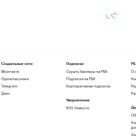
Социальные сети
Подписки
РБ
ВКонтакте
Скрыть баннеры на РБК
О 
Одноклассники
Подписка на РБК
Ко
Telegram
Корпоративная подписка
Ре
Дзен
Ра
Уведомления
RSS Новости
Др
Об
Ко
до
Хо