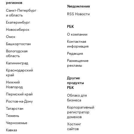
регионов
Уведомления
Санкт-Петербург
RSS Новости
и область
Екатеринбург
РБК
Новосибирск
О компании
Омск
Контактная
Башкортостан
информация
Вологодская
Редакция
область
Размещение
Калининград
рекламы
Краснодарский
край
Другие
Нижний
продукты
Новгород
РБК
Пермский край
Облако для
бизнеса
Ростов-на-Дону
Корпоративный
Татарстан
регистратор
Тюмень
доменов
Черноземье
Хостинг
сайтов
Кавказ