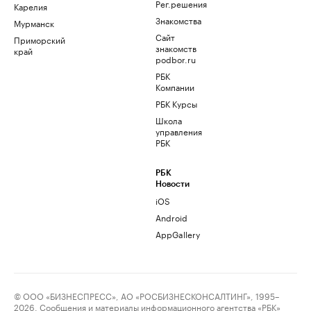
Рег.решения
Карелия
Знакомства
Мурманск
Сайт
Приморский
знакомств
край
podbor.ru
РБК
Компании
РБК Курсы
Школа
управления
РБК
РБК
Новости
iOS
Android
AppGallery
© ООО «БИЗНЕСПРЕСС», АО «РОСБИЗНЕСКОНСАЛТИНГ», 1995–
2026. Сообщения и материалы информационного агентства «РБК»