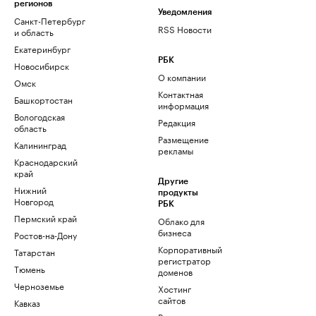
регионов
Уведомления
Санкт-Петербург
RSS Новости
и область
Екатеринбург
РБК
Новосибирск
О компании
Омск
Контактная
Башкортостан
информация
Вологодская
Редакция
область
Размещение
Калининград
рекламы
Краснодарский
край
Другие
Нижний
продукты
Новгород
РБК
Пермский край
Облако для
бизнеса
Ростов-на-Дону
Корпоративный
Татарстан
регистратор
Тюмень
доменов
Черноземье
Хостинг
сайтов
Кавказ