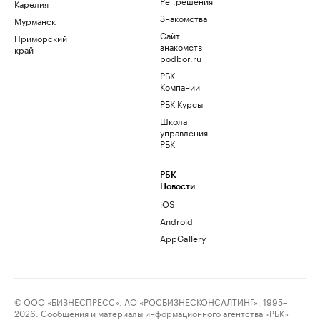
Рег.решения
Карелия
Знакомства
Мурманск
Сайт
Приморский
знакомств
край
podbor.ru
РБК
Компании
РБК Курсы
Школа
управления
РБК
РБК
Новости
iOS
Android
AppGallery
© ООО «БИЗНЕСПРЕСС», АО «РОСБИЗНЕСКОНСАЛТИНГ», 1995–
2026. Сообщения и материалы информационного агентства «РБК»