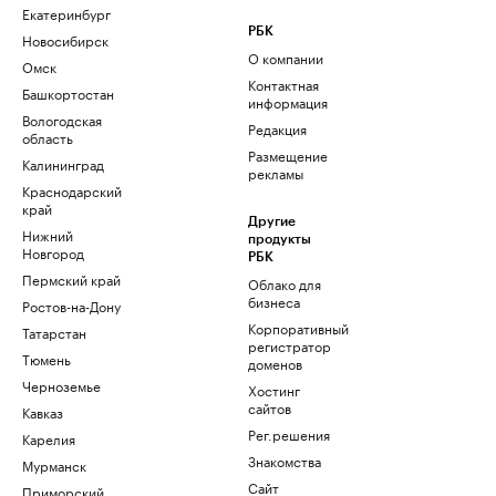
Екатеринбург
РБК
Новосибирск
О компании
Омск
Контактная
Башкортостан
информация
Вологодская
Редакция
область
Размещение
Калининград
рекламы
Краснодарский
край
Другие
Нижний
продукты
Новгород
РБК
Пермский край
Облако для
бизнеса
Ростов-на-Дону
Корпоративный
Татарстан
регистратор
Тюмень
доменов
Черноземье
Хостинг
сайтов
Кавказ
Рег.решения
Карелия
Знакомства
Мурманск
Сайт
Приморский