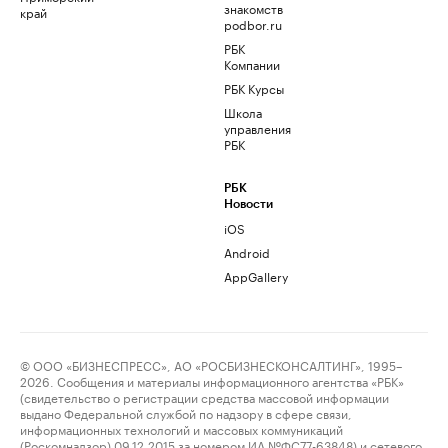
знакомств
край
podbor.ru
РБК
Компании
РБК Курсы
Школа
управления
РБК
РБК
Новости
iOS
Android
AppGallery
© ООО «БИЗНЕСПРЕСС», АО «РОСБИЗНЕСКОНСАЛТИНГ», 1995–
2026. Сообщения и материалы информационного агентства «РБК»
(свидетельство о регистрации средства массовой информации
выдано Федеральной службой по надзору в сфере связи,
информационных технологий и массовых коммуникаций
(Роскомнадзор) 09.12.2015 за номером ИА №ФС77-63848) и сетевого