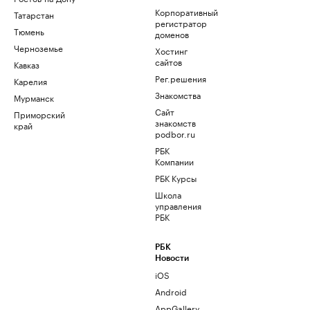
Корпоративный
Татарстан
регистратор
Тюмень
доменов
Черноземье
Хостинг
сайтов
Кавказ
Рег.решения
Карелия
Знакомства
Мурманск
Сайт
Приморский
знакомств
край
podbor.ru
РБК
Компании
РБК Курсы
Школа
управления
РБК
РБК
Новости
iOS
Android
AppGallery