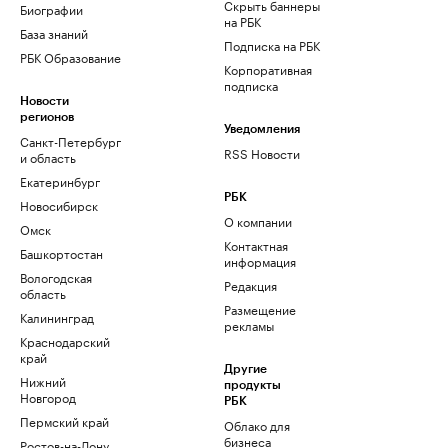
Скрыть баннеры
Биографии
на РБК
База знаний
Подписка на РБК
РБК Образование
Корпоративная
подписка
Новости
регионов
Уведомления
Санкт-Петербург
RSS Новости
и область
Екатеринбург
РБК
Новосибирск
О компании
Омск
Контактная
Башкортостан
информация
Вологодская
Редакция
область
Размещение
Калининград
рекламы
Краснодарский
край
Другие
Нижний
продукты
Новгород
РБК
Пермский край
Облако для
бизнеса
Ростов-на-Дону