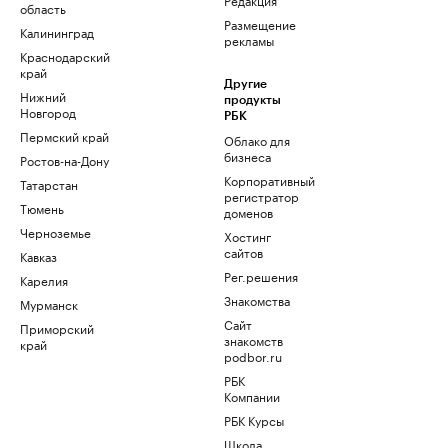
область
Размещение
Калининград
рекламы
Краснодарский
край
Другие
Нижний
продукты
Новгород
РБК
Пермский край
Облако для
бизнеса
Ростов-на-Дону
Корпоративный
Татарстан
регистратор
Тюмень
доменов
Черноземье
Хостинг
сайтов
Кавказ
Рег.решения
Карелия
Знакомства
Мурманск
Сайт
Приморский
знакомств
край
podbor.ru
РБК
Компании
РБК Курсы
Школа