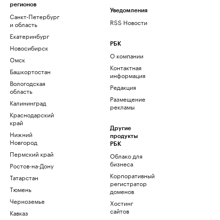
регионов
Уведомления
Санкт-Петербург
RSS Новости
и область
Екатеринбург
РБК
Новосибирск
О компании
Омск
Контактная
Башкортостан
информация
Вологодская
Редакция
область
Размещение
Калининград
рекламы
Краснодарский
край
Другие
Нижний
продукты
Новгород
РБК
Пермский край
Облако для
бизнеса
Ростов-на-Дону
Корпоративный
Татарстан
регистратор
Тюмень
доменов
Черноземье
Хостинг
сайтов
Кавказ