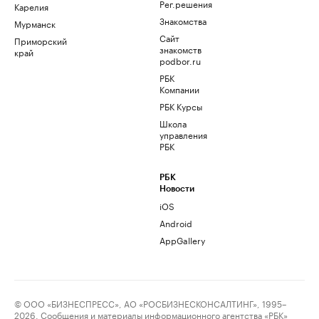
Рег.решения
Карелия
Знакомства
Мурманск
Сайт
Приморский
знакомств
край
podbor.ru
РБК
Компании
РБК Курсы
Школа
управления
РБК
РБК
Новости
iOS
Android
AppGallery
© ООО «БИЗНЕСПРЕСС», АО «РОСБИЗНЕСКОНСАЛТИНГ», 1995–
2026. Сообщения и материалы информационного агентства «РБК»