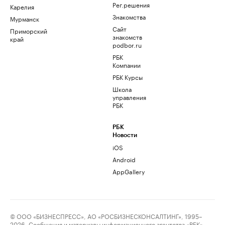
Рег.решения
Карелия
Знакомства
Мурманск
Сайт
Приморский
знакомств
край
podbor.ru
РБК
Компании
РБК Курсы
Школа
управления
РБК
РБК
Новости
iOS
Android
AppGallery
© ООО «БИЗНЕСПРЕСС», АО «РОСБИЗНЕСКОНСАЛТИНГ», 1995–
2026. Сообщения и материалы информационного агентства «РБК»