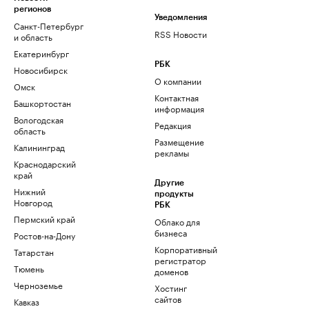
регионов
Уведомления
Санкт-Петербург
RSS Новости
и область
Екатеринбург
РБК
Новосибирск
О компании
Омск
Контактная
Башкортостан
информация
Вологодская
Редакция
область
Размещение
Калининград
рекламы
Краснодарский
край
Другие
Нижний
продукты
Новгород
РБК
Пермский край
Облако для
бизнеса
Ростов-на-Дону
Корпоративный
Татарстан
регистратор
Тюмень
доменов
Черноземье
Хостинг
сайтов
Кавказ