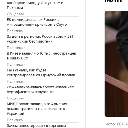
сообщения между Иркутском и
Пекином
Общество
ЕК не увидела связи России с
миграционным кризисом в Сеуте
Политика
За день в регионах России сбили 281
украинский беспилотник
Политика
В Киеве заявили о 16 тыс. иностранцев
в рядах ВСУ
Политика
Fars узнало, как будет
контролироваться Ормузский пролив
Политика
«ИжАвиа» занялась восстановлением
сертификата эксплуатанта
Общество
МИД России заявил, что Армения
демонстративно «заигрывает» с
Украиной
Политика
Фото: РБК 
Зачем инвестировать в торговые