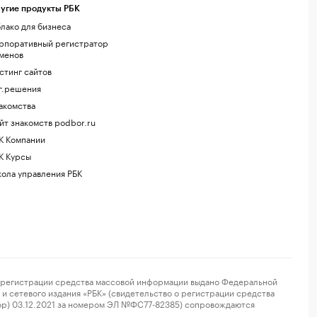
угие продукты РБК
лако для бизнеса
рпоративный регистратор
менов
стинг сайтов
г.решения
акомства
йт знакомств podbor.ru
К Компании
К Курсы
ола управления РБК
регистрации средства массовой информации выдано Федеральной
и сетевого издания «РБК» (свидетельство о регистрации средства
ор) 03.12.2021 за номером ЭЛ №ФС77-82385) сопровождаются