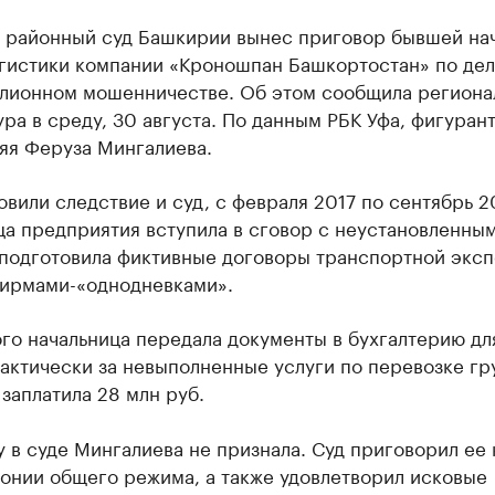
 районный суд Башкирии вынес приговор бывшей на
огистики компании «Кроношпан Башкортостан» по дел
лионном мошенничестве. Об этом сообщила региона
ра в среду, 30 августа. По данным РБК Уфа, фигурант
яя Феруза Мингалиева.
овили следствие и суд, с февраля 2017 по сентябрь 2
ца предприятия вступила в сговор с неустановленны
 подготовила фиктивные договоры транспортной экс
фирмами-«однодневками».
го начальница передала документы в бухгалтерию дл
актически за невыполненные услуги по перевозке гр
заплатила 28 млн руб.
 в суде Мингалиева не признала. Суд приговорил ее 
лонии общего режима, а также удовлетворил исковые