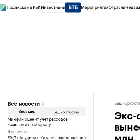
Подписка на РБК
Инвестиции
Мероприятия
Отрасли
Недви
РБК Курсы
РБК Life
Тренды
Визионеры
Национальные проекты
Горо
Спецпроекты СПб
Конференции СПб
Спецпроекты
Проверка конт
Башкортост
Все новости
Башкортостан
Весь мир
Экс-
Минфин оценит учет расходов
компаний на оборону
выне
Экономика
РЖД обсудили с Китаем возобновление
млн