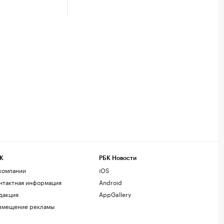
К
РБК Новости
компании
iOS
нтактная информация
Android
дакция
AppGallery
змещение рекламы