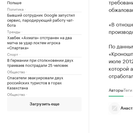
требован
Польше
обжалова
Политика
Бывший сотрудник Google запустил
сервис, пародирующий работу чат-
«В отнош
бота
производ
Тренды
Хавбек «Ахмата» отстранен на два
матча за удар локтем игрока
По данны
«Спартака»
«Кроношп
Спорт
В Германии при столкновении двух
июле 2012
трамваев пострадали 25 человек
которой 
Общество
отработал
Спасатели эвакуировали двух
российских туристов в горах
Казахстана
Авторы
Теги
Общество
Загрузить еще
Анаст