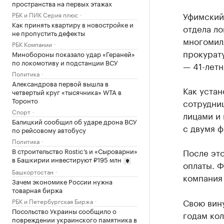
пространства на первых этажах
Уфимский
РБК и ПИК Серия плюс
Как принять квартиру в новостройке и
отдела л
не пропустить дефекты
многомил
РБК Компании
прокурату
Минобороны показало удар «Гераней»
по локомотиву и подстанции ВСУ
— 41-летн
Политика
Александрова первой вышла в
Как устан
четвертый круг «тысячника» WTA в
Торонто
сотрудни
Спорт
лицами и
Балицкий сообщил об ударе дрона ВСУ
с двумя 
по рейсовому автобусу
Политика
В строительство Rostic’s и «Сыроварни»
После это
в Башкирии инвестируют ₽195 млн
оплаты. Ф
Башкортостан
компания 
Зачем экономике России нужна
товарная биржа
Свою вину
РБК и Петербургская Биржа
Посольство Украины сообщило о
годам ко
повреждении украинского памятника в