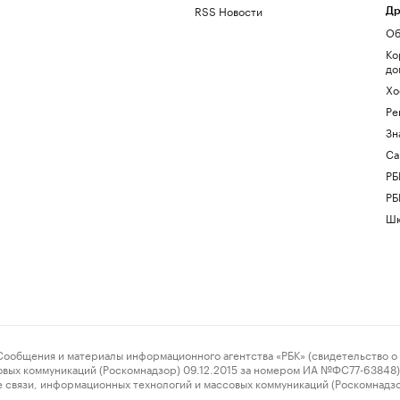
RSS Новости
Др
Об
Ко
до
Хо
Ре
Зн
Са
РБ
РБ
Шк
ения и материалы информационного агентства «РБК» (свидетельство о 
овых коммуникаций (Роскомнадзор) 09.12.2015 за номером ИА №ФС77-63848) 
 связи, информационных технологий и массовых коммуникаций (Роскомнадз