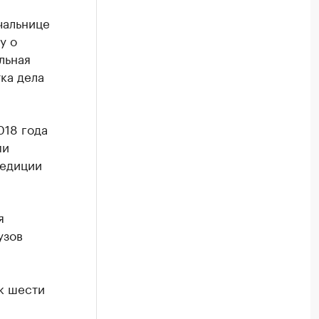
чальнице
у о
льная
ка дела
018 года
ми
педиции
я
узов
к шести