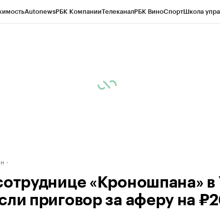
жимость
Autonews
РБК Компании
Телеканал
РБК Вино
Спорт
Школа упра
д
Стиль
Крипто
РБК Бизнес-среда
Дискуссионный клуб
Исследования
К
рагентов
Политика
Экономика
Бизнес
Технологии и медиа
Финансы
Рын
ан
сотруднице «Кроношпана» в
сли приговор за аферу на ₽2