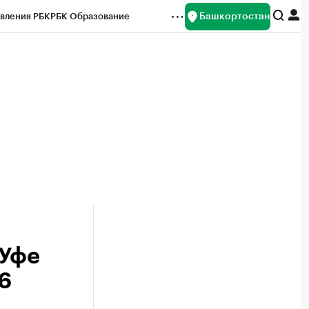
Башкортостан
вления РБК
РБК Образование
редитные рейтинги
Франшизы
Газета
ок наличной валюты
 Уфе
6