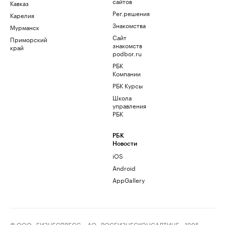
сайтов
Кавказ
Рег.решения
Карелия
Знакомства
Мурманск
Сайт
Приморский
знакомств
край
podbor.ru
РБК
Компании
РБК Курсы
Школа
управления
РБК
РБК
Новости
iOS
Android
AppGallery
© ООО «БИЗНЕСПРЕСС», АО «РОСБИЗНЕСКОНСАЛТИНГ», 1995–