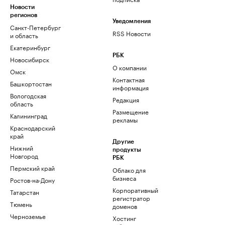
Новости
регионов
Уведомления
Санкт-Петербург
RSS Новости
и область
Екатеринбург
РБК
Новосибирск
О компании
Омск
Контактная
Башкортостан
информация
Вологодская
Редакция
область
Размещение
Калининград
рекламы
Краснодарский
край
Другие
Нижний
продукты
Новгород
РБК
Пермский край
Облако для
бизнеса
Ростов-на-Дону
Корпоративный
Татарстан
регистратор
Тюмень
доменов
Черноземье
Хостинг