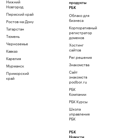
Нижний
продукты
Новгород
РБК
Пермский край
Облако для
бизнеса
Ростов-на-Дону
Корпоративный
Татарстан
регистратор
Тюмень
доменов
Черноземье
Хостинг
сайтов
Кавказ
Рег.решения
Карелия
Знакомства
Мурманск
Сайт
Приморский
знакомств
край
podbor.ru
РБК
Компании
РБК Курсы
Школа
управления
РБК
РБК
Новости