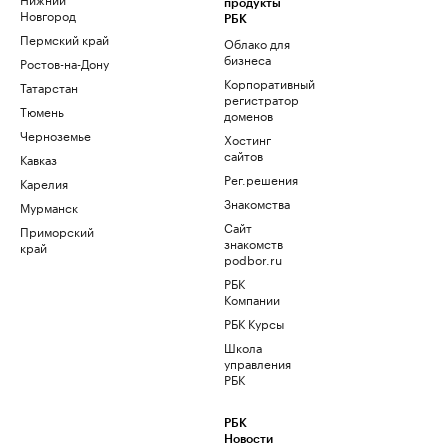
продукты
Новгород
РБК
Пермский край
Облако для
бизнеса
Ростов-на-Дону
Корпоративный
Татарстан
регистратор
Тюмень
доменов
Черноземье
Хостинг
сайтов
Кавказ
Рег.решения
Карелия
Знакомства
Мурманск
Сайт
Приморский
знакомств
край
podbor.ru
РБК
Компании
РБК Курсы
Школа
управления
РБК
РБК
Новости