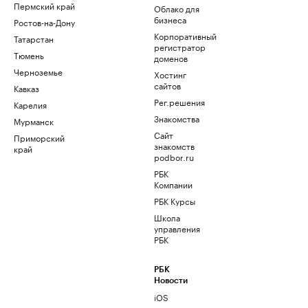
Пермский край
Облако для
бизнеса
Ростов-на-Дону
Корпоративный
Татарстан
регистратор
Тюмень
доменов
Черноземье
Хостинг
сайтов
Кавказ
Рег.решения
Карелия
Знакомства
Мурманск
Сайт
Приморский
знакомств
край
podbor.ru
РБК
Компании
РБК Курсы
Школа
управления
РБК
РБК
Новости
iOS