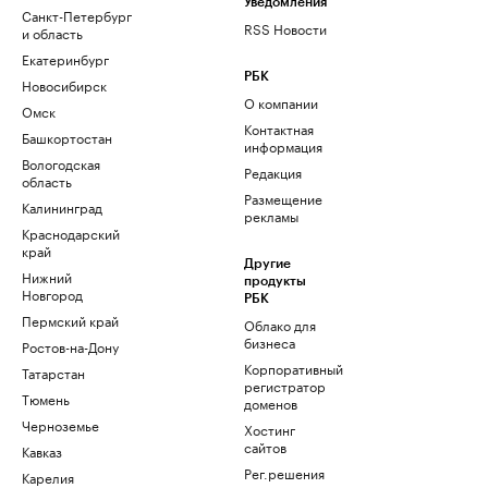
Уведомления
Санкт-Петербург
RSS Новости
и область
Екатеринбург
РБК
Новосибирск
О компании
Омск
Контактная
Башкортостан
информация
Вологодская
Редакция
область
Размещение
Калининград
рекламы
Краснодарский
край
Другие
Нижний
продукты
Новгород
РБК
Пермский край
Облако для
бизнеса
Ростов-на-Дону
Корпоративный
Татарстан
регистратор
Тюмень
доменов
Черноземье
Хостинг
сайтов
Кавказ
Рег.решения
Карелия