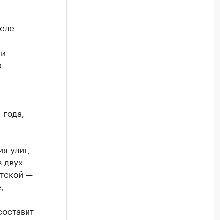
селе
ри
а
 года,
ия улиц
з двух
етской —
,
составит