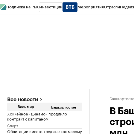
Подписка на РБК
Инвестиции
Мероприятия
Отрасли
Недви
РБК Курсы
РБК Life
Тренды
Визионеры
Национальные проекты
Горо
Спецпроекты СПб
Конференции СПб
Спецпроекты
Проверка конт
Башкортост
Все новости
Башкортостан
Весь мир
В Ба
Хоккейное «Динамо» продлило
контракт с капитаном
стро
Спорт
Облигации вместо кредита: как малому
млн