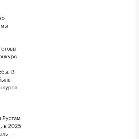
во
емы
готовы
Конкурс
бы. В
была
онкурса
й Рустам
e
, в 2025
быль —