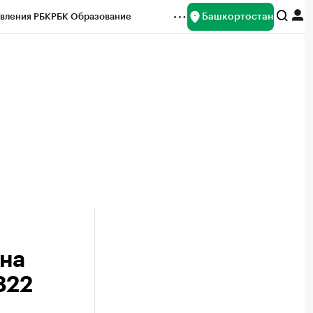
Башкортостан
вления РБК
РБК Образование
редитные рейтинги
Франшизы
Газета
ок наличной валюты
 на
822