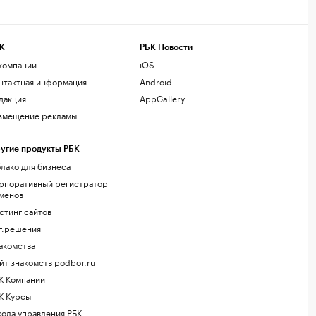
К
РБК Новости
компании
iOS
нтактная информация
Android
дакция
AppGallery
змещение рекламы
угие продукты РБК
лако для бизнеса
рпоративный регистратор
менов
стинг сайтов
г.решения
акомства
йт знакомств podbor.ru
К Компании
К Курсы
ола управления РБК