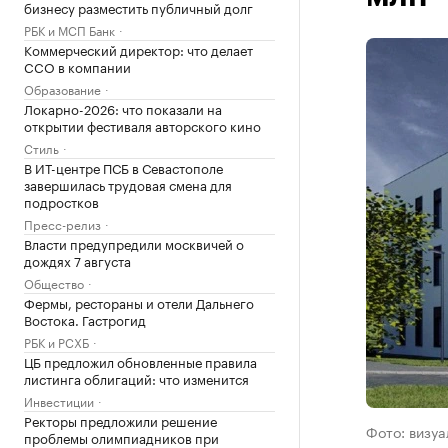
бизнесу разместить публичный долг
РБК и МСП Банк
Коммерческий директор: что делает
CCO в компании
Образование
Локарно-2026: что показали на
открытии фестиваля авторского кино
Стиль
В ИТ-центре ПСБ в Севастополе
завершилась трудовая смена для
подростков
Пресс-релиз
Власти предупредили москвичей о
дождях 7 августа
Общество
Фермы, рестораны и отели Дальнего
Востока. Гастрогид
РБК и РСХБ
ЦБ предложил обновленные правила
листинга облигаций: что изменится
Инвестиции
Ректоры предложили решение
Фото: визуа
проблемы олимпиадников при