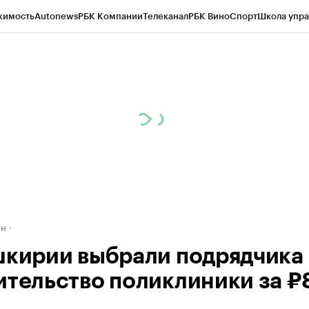
жимость
Autonews
РБК Компании
Телеканал
РБК Вино
Спорт
Школа упра
д
Стиль
Крипто
РБК Бизнес-среда
Дискуссионный клуб
Исследования
К
рагентов
Политика
Экономика
Бизнес
Технологии и медиа
Финансы
Рын
ан
шкирии выбрали подрядчика
ительство поликлиники за ₽