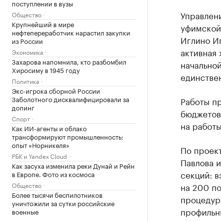
поступлении в вузы
Управлен
Общество
Крупнейший в мире
уфимской 
нефтепереработчик нарастил закупки
Иглино И
из России
активная 
Экономика
Захарова напомнила, кто разбомбил
начальной
Хиросиму в 1945 году
единстве
Политика
Экс-игрока сборной России
Заболотного дисквалифицировали за
Работы п
допинг
бюджетов
Спорт
на работы
Как ИИ-агенты и облако
трансформируют промышленность:
опыт «Норникеля»
По проек
РБК и Yandex Cloud
Павлова и
Как засуха изменила реки Дунай и Рейн
секций: 
в Европе. Фото из космоса
Общество
на 200 по
Более тысячи беспилотников
процедур
уничтожили за сутки российские
профильн
военные