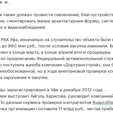
в. м.
к также должен провести озеленение, благоустройст
ии, смонтировать малые архитектурные формы, сист
я и видеонаблюдения.
РБК Уфа, изначально на строительство объекта были 
 до 860 млн руб., после условия закупки изменили. 
лен в конце марта, в конце апреля итоги процедуры
по предписанию Федеральной антимонопольной служ
о поступила жалоба компании «Дортрансстрой», она 
необоснованной, но в ходе внеплановой проверки к
а нарушения в закупке.
» зарегистрировано в Уфе в декабре 2012 года.
лем выступает Айгуль Харисова, руководит компание
 По данным сервиса проверки контрагентов
Rusprofil
чка организации составила 11 млрд руб., чистая при