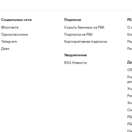
Социальные сети
Подписки
РБ
ВКонтакте
Скрыть баннеры на РБК
О 
Одноклассники
Подписка на РБК
Ко
Telegram
Корпоративная подписка
Ре
Дзен
Ра
Уведомления
RSS Новости
Др
Об
Ко
до
Хо
Ре
Зн
Са
РБ
РБ
Шк