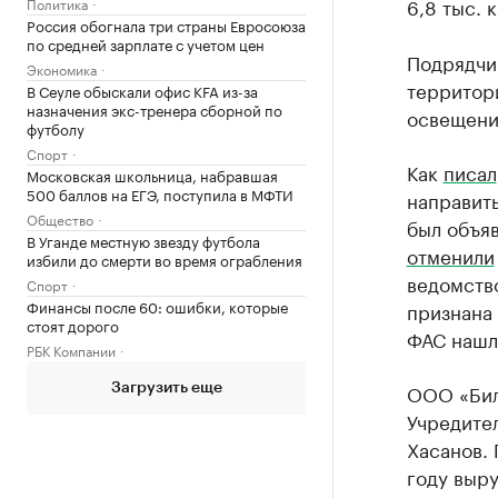
6,8 тыс. к
Политика
Россия обогнала три страны Евросоюза
по средней зарплате с учетом цен
Подрядчи
Экономика
территор
В Сеуле обыскали офис KFA из-за
назначения экс-тренера сборной по
освещени
футболу
Спорт
Как
писал
Московская школьница, набравшая
500 баллов на ЕГЭ, поступила в МФТИ
направить
Общество
был объяв
В Уганде местную звезду футбола
отменили
избили до смерти во время ограбления
ведомств
Спорт
Финансы после 60: ошибки, которые
признана 
стоят дорого
ФАС нашл
РБК Компании
ООО «Билд
Загрузить еще
Учредите
Хасанов.
году выру