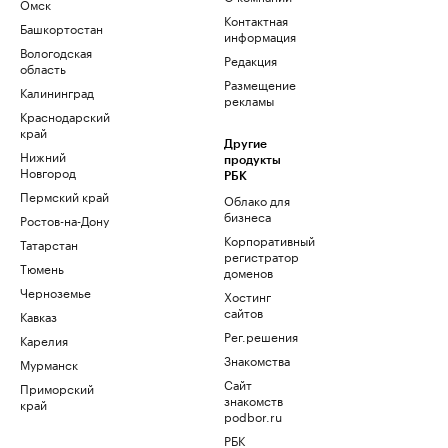
Омск
Контактная
Башкортостан
информация
Вологодская
Редакция
область
Размещение
Калининград
рекламы
Краснодарский
край
Другие
Нижний
продукты
Новгород
РБК
Пермский край
Облако для
бизнеса
Ростов-на-Дону
Корпоративный
Татарстан
регистратор
Тюмень
доменов
Черноземье
Хостинг
сайтов
Кавказ
Рег.решения
Карелия
Знакомства
Мурманск
Сайт
Приморский
знакомств
край
podbor.ru
РБК