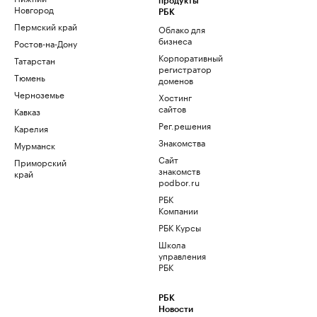
продукты
Новгород
РБК
Пермский край
Облако для
бизнеса
Ростов-на-Дону
Корпоративный
Татарстан
регистратор
Тюмень
доменов
Черноземье
Хостинг
сайтов
Кавказ
Рег.решения
Карелия
Знакомства
Мурманск
Сайт
Приморский
знакомств
край
podbor.ru
РБК
Компании
РБК Курсы
Школа
управления
РБК
РБК
Новости