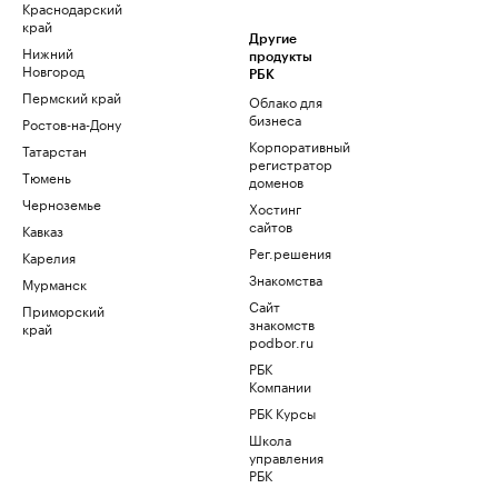
Краснодарский
край
Другие
Нижний
продукты
Новгород
РБК
Пермский край
Облако для
бизнеса
Ростов-на-Дону
Корпоративный
Татарстан
регистратор
Тюмень
доменов
Черноземье
Хостинг
сайтов
Кавказ
Рег.решения
Карелия
Знакомства
Мурманск
Сайт
Приморский
знакомств
край
podbor.ru
РБК
Компании
РБК Курсы
Школа
управления
РБК