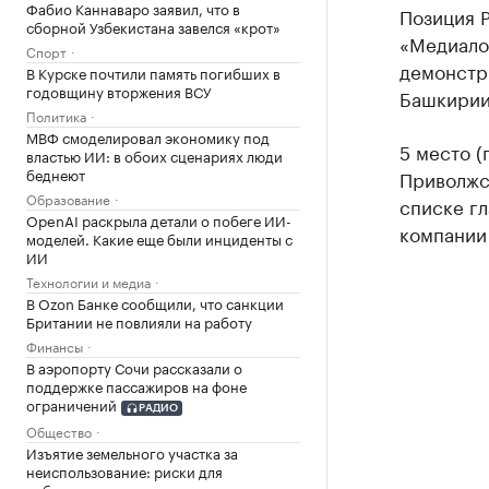
Фабио Каннаваро заявил, что в
Позиция 
сборной Узбекистана завелся «крот»
«Медиало
Спорт
демонстр
В Курске почтили память погибших в
годовщину вторжения ВСУ
Башкирии
Политика
МВФ смоделировал экономику под
5 место (
властью ИИ: в обоих сценариях люди
беднеют
Приволжск
Образование
списке гл
OpenAI раскрыла детали о побеге ИИ-
компании
моделей. Какие еще были инциденты с
ИИ
Технологии и медиа
В Ozon Банке сообщили, что санкции
Британии не повлияли на работу
Финансы
В аэропорту Сочи рассказали о
поддержке пассажиров на фоне
ограничений
РАДИО
Общество
Изъятие земельного участка за
неиспользование: риски для
собственников