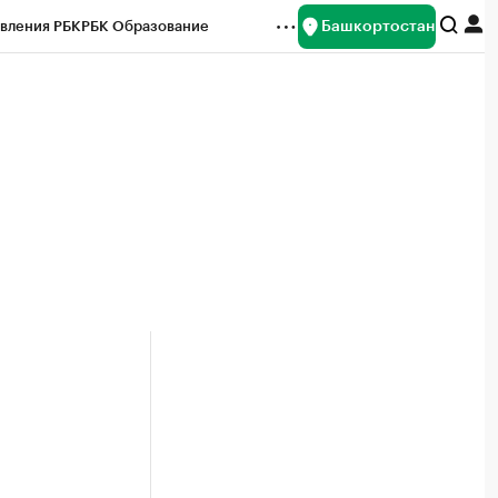
Башкортостан
вления РБК
РБК Образование
редитные рейтинги
Франшизы
Газета
ок наличной валюты