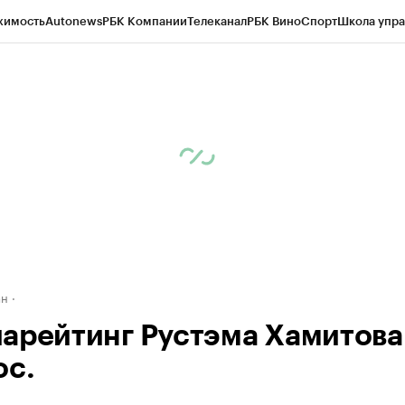
жимость
Autonews
РБК Компании
Телеканал
РБК Вино
Спорт
Школа упра
д
Стиль
Крипто
РБК Бизнес-среда
Дискуссионный клуб
Исследования
К
рагентов
Политика
Экономика
Бизнес
Технологии и медиа
Финансы
Рын
ан
арейтинг Рустэма Хамитова
ос.