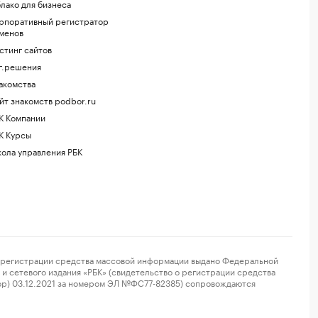
лако для бизнеса
рпоративный регистратор
менов
стинг сайтов
г.решения
акомства
йт знакомств podbor.ru
К Компании
К Курсы
ола управления РБК
регистрации средства массовой информации выдано Федеральной
и сетевого издания «РБК» (свидетельство о регистрации средства
ор) 03.12.2021 за номером ЭЛ №ФС77-82385) сопровождаются