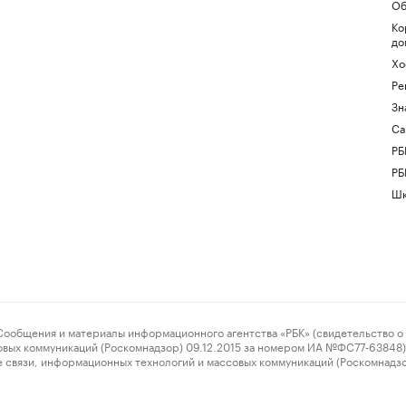
Об
Ко
до
Хо
Ре
Зн
Са
РБ
РБ
Шк
ения и материалы информационного агентства «РБК» (свидетельство о 
овых коммуникаций (Роскомнадзор) 09.12.2015 за номером ИА №ФС77-63848) 
 связи, информационных технологий и массовых коммуникаций (Роскомнадз