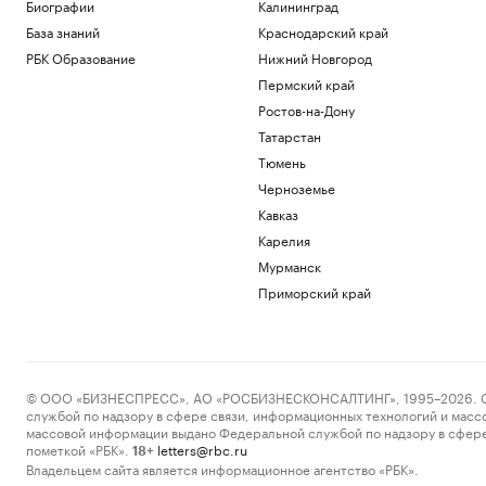
Стиль
Биографии
Калининград
Трамп рассказал спонсорам, кого надо
База знаний
Краснодарский край
избрать президентом США
РБК Образование
Нижний Новгород
Политика
Пермский край
В Германии задержали украинца,
подозреваемого в шпионаже
Ростов-на-Дону
Политика
Татарстан
Минобрнауки проанализирует
Тюмень
ситуацию с платными местами в вузах
Черноземье
Политика
Кавказ
Степень MBA: что это такое и как ее
получить
Карелия
Образование
Мурманск
Пикник Афиши в Петербурге: вышел
Приморский край
гид по активностям фестиваля
Компании
Загрузить еще
© ООО «БИЗНЕСПРЕСС», АО «РОСБИЗНЕСКОНСАЛТИНГ», 1995–2026. Сообщ
службой по надзору в сфере связи, информационных технологий и масс
массовой информации выдано Федеральной службой по надзору в сфере
пометкой «РБК».
letters@rbc.ru
18+
Владельцем сайта является информационное агентство «РБК».