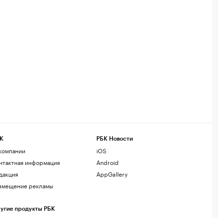
К
РБК Новости
компании
iOS
нтактная информация
Android
дакция
AppGallery
змещение рекламы
угие продукты РБК