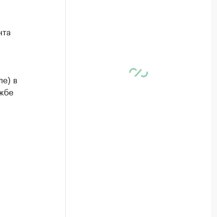
нта
ле) в
ужбе