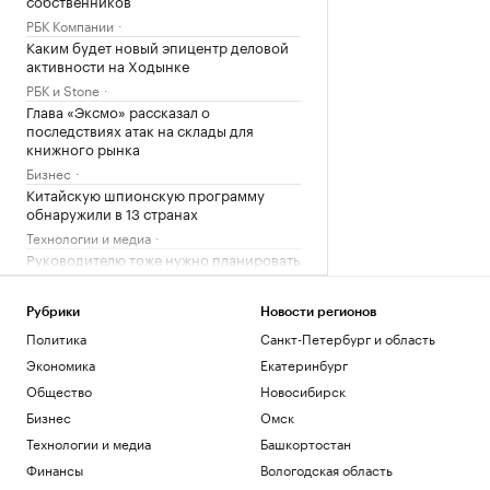
РБК Компании
Каким будет новый эпицентр деловой
активности на Ходынке
РБК и Stone
Глава «Эксмо» рассказал о
последствиях атак на склады для
книжного рынка
Бизнес
Китайскую шпионскую программу
обнаружили в 13 странах
Технологии и медиа
Руководителю тоже нужно планировать
развитие. 4 шага, как это сделать
Образование
Рубрики
Новости регионов
Какие дивиденды выплатит «Яндекс» за
Политика
Санкт-Петербург и область
первое полугодие
Экономика
Екатеринбург
Инвестиции
«Спартак» купил косовского форварда
Общество
Новосибирск
Даку вопреки протестам фанатов
Бизнес
Омск
Спорт
Технологии и медиа
Башкортостан
Почему трагедии не останавливают
Финансы
Вологодская область
альпинистов от похода в горы