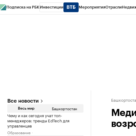
Подписка на РБК
Инвестиции
Мероприятия
Отрасли
Недви
РБК Курсы
РБК Life
Тренды
Визионеры
Национальные проекты
Горо
Спецпроекты СПб
Конференции СПб
Спецпроекты
Проверка конт
Башкортост
Все новости
Башкортостан
Весь мир
Меди
Чему и как сегодня учат топ-
менеджеров: тренды EdTech для
возр
управленцев
Образование