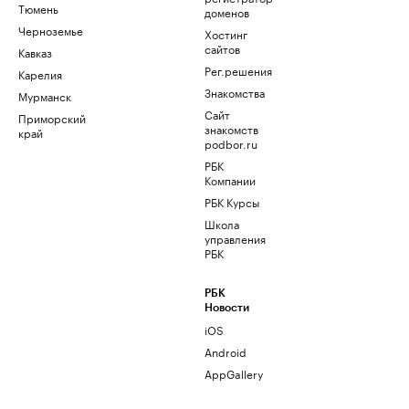
Тюмень
доменов
Черноземье
Хостинг
сайтов
Кавказ
Рег.решения
Карелия
Знакомства
Мурманск
Сайт
Приморский
знакомств
край
podbor.ru
РБК
Компании
РБК Курсы
Школа
управления
РБК
РБК
Новости
iOS
Android
AppGallery