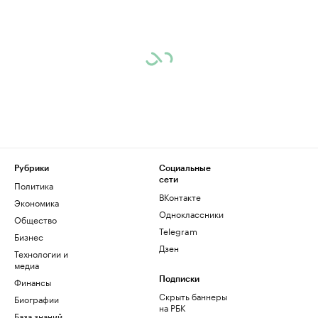
Рубрики
Социальные
сети
Политика
ВКонтакте
Экономика
Одноклассники
Общество
Telegram
Бизнес
Дзен
Технологии и
медиа
Финансы
Подписки
Скрыть баннеры
Биографии
на РБК
База знаний