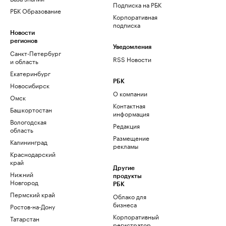
Подписка на РБК
РБК Образование
Корпоративная
подписка
Новости
регионов
Уведомления
Санкт-Петербург
RSS Новости
и область
Екатеринбург
РБК
Новосибирск
О компании
Омск
Контактная
Башкортостан
информация
Вологодская
Редакция
область
Размещение
Калининград
рекламы
Краснодарский
край
Другие
Нижний
продукты
Новгород
РБК
Пермский край
Облако для
бизнеса
Ростов-на-Дону
Корпоративный
Татарстан
регистратор