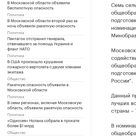
В Московской области объявили
Семь сел
беспилотную опасность
общеобра
Политика
подготовк
В Московской области второй раз за
ночь объявили ракетную опасность
номинаци
Политика
Минобраз
Пентагон отстранил генерала,
отвечавшего за помощь Украине и
фланг НАТО
Московск
Политика
содейств
В США произошло крушение
общеобра
пожарного вертолета с двумя членами
экипажа
подготов
Общество
России".
Ракетную опасность объявили в
Московской области
Данный пр
Политика
лучших в
В семи регионах, включая Московскую
область, объявили ракетную опасность
страны – 
Политика
«Одиссея» Нолана собрала в прокате
В номина
более $1 млрд
общеобра
Общество