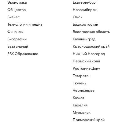
Telegraph сообщил о выплатах УЕФА
Экономика
Екатеринбург
вероятной любовнице Инфантино
Общество
Новосибирск
Спорт
Бизнес
Омск
Ученые оценили риски от созданных с
Технологии и медиа
Башкортостан
помощью ИИ искусственных вирусов
Финансы
Вологодская область
Общество
«Ноев ковчег»: почему в восточной
Биографии
Калининград
Арктике эволюция шла непрерывно
База знаний
Краснодарский край
РБК и УК Первая
РБК Образование
Нижний Новгород
Сооснователь Wikipedia назвал ее
Пермский край
рупором пропаганды под эгидой ЦРУ
Технологии и медиа
Ростов-на-Дону
Зеленский встретился с президентом
Татарстан
Сербии Вучичем
Тюмень
Политика
Черноземье
Загрузить еще
Кавказ
Карелия
Мурманск
Приморский край