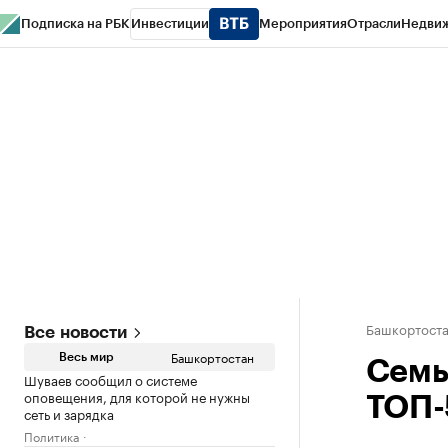
Подписка на РБК
Инвестиции
Мероприятия
Отрасли
Недви
РБК Курсы
РБК Life
Тренды
Визионеры
Национальные проекты
Горо
Спецпроекты СПб
Конференции СПб
Спецпроекты
Проверка конт
Башкортост
Все новости
Башкортостан
Весь мир
Семь
Шуваев сообщил о системе
оповещения, для которой не нужны
ТОП-
сеть и зарядка
Политика