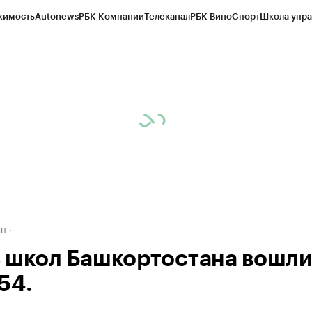
жимость
Autonews
РБК Компании
Телеканал
РБК Вино
Спорт
Школа упра
д
Стиль
Крипто
РБК Бизнес-среда
Дискуссионный клуб
Исследования
К
рагентов
Политика
Экономика
Бизнес
Технологии и медиа
Финансы
Рын
ан
 школ Башкортостана вошли
54.