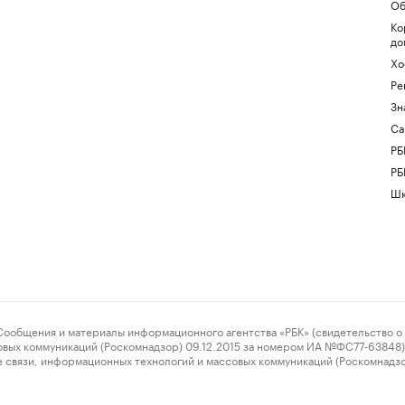
Об
Ко
до
Хо
Ре
Зн
Са
РБ
РБ
Шк
ения и материалы информационного агентства «РБК» (свидетельство о 
овых коммуникаций (Роскомнадзор) 09.12.2015 за номером ИА №ФС77-63848) 
 связи, информационных технологий и массовых коммуникаций (Роскомнадз