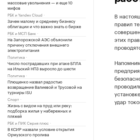
массовые увольнения — и еще 10
мифов
РБК и Yandex Cloud
В настоя
Зачем малому и среднему бизнесу
правил те
облигации и что важно знать о бирже
совершен
РБК и МСП Банк
этих пра
На Запорожской АЭС объяснили
причину отключения внешнего
проводят
электропитания
Политика
Напомним
Число пострадавших при атаке БПЛА
на Ильский НПЗ выросло до шести
предприя
Политика
безопасно
Плющенко назвал радостью
проводили
возвращение Валиевой и Трусовой на
турниры ISU
установк
Спорт
удар токо
Жизнь с видом на пруд или реку:
подборка жилья у набережных и
пляжей
РБК и ПИК Серия плюс
В КСИР назвали условие открытия
Ормузского пролива