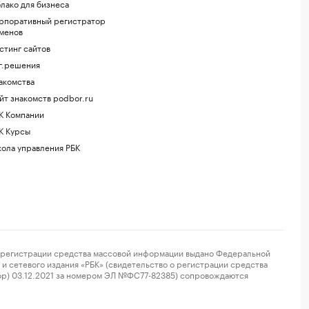
лако для бизнеса
рпоративный регистратор
менов
стинг сайтов
г.решения
акомства
йт знакомств podbor.ru
К Компании
К Курсы
ола управления РБК
регистрации средства массовой информации выдано Федеральной
и сетевого издания «РБК» (свидетельство о регистрации средства
ор) 03.12.2021 за номером ЭЛ №ФС77-82385) сопровождаются