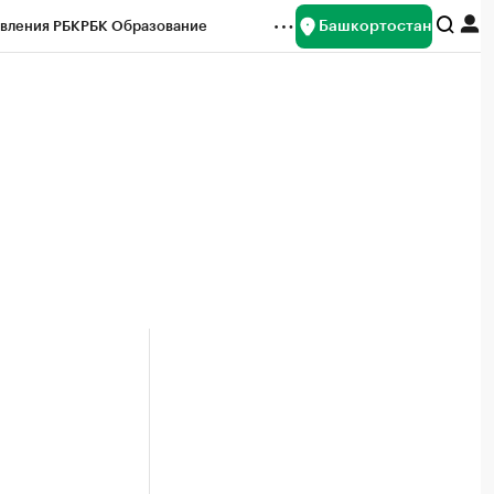
Башкортостан
вления РБК
РБК Образование
редитные рейтинги
Франшизы
Газета
ок наличной валюты