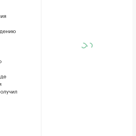
ния
юдению
о
где
и
получил