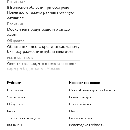
Политика
В Брянской области при обстреле
Новенького тяжело ранили пожилую
женщину
Политика
Москвичей предупредили о спаде
жары
Общество
Облигации вместо кредита: как малому
бизнесу разместить публичный долг
РБК и МСП Банк
Овечкин заявил, что после завершения
карьеры будет жить в Москве
Спорт
Фермы, рестораны и отели Дальнего
Рубрики
Новости регионов
Востока. Гастрогид
Политика
Санкт-Петербург и область
РБК и РСХБ
Экономика
Екатеринбург
У побережья Турции обнаружили
неизвестный беспилотник
Общество
Новосибирск
Политика
Бизнес
Омск
«Арсенал» совершил один из самых
Технологии и медиа
Башкортостан
дорогих трансферов в своей истории
Финансы
Вологодская область
Спорт