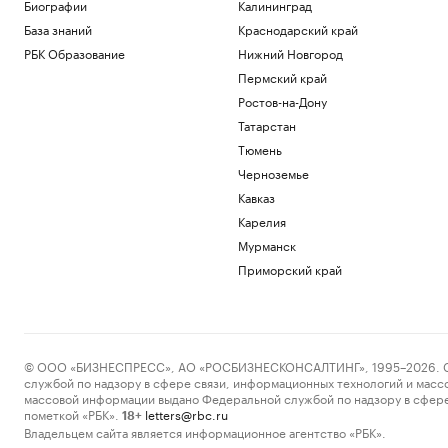
Премьер Болгарии сообщил о взрыве
Биографии
Калининград
беспилотника рядом с газопроводом
База знаний
Краснодарский край
Политика
РБК Образование
Нижний Новгород
Развожаев сообщил подробности двух
Пермский край
атак ВСУ на Севастополь
Ростов-на-Дону
Политика
Во Внуково ввели прием и отправку
Татарстан
рейсов по согласованию
Тюмень
Общество
Черноземье
В ЕС предложили передать
Кавказ
замороженные активы России новой
структуре
Карелия
Политика
Мурманск
Как ИИ-агенты и облако
Приморский край
трансформируют промышленность:
опыт «Норникеля»
РБК и Yandex Cloud
Загрузить еще
© ООО «БИЗНЕСПРЕСС», АО «РОСБИЗНЕСКОНСАЛТИНГ», 1995–2026. Сообщ
службой по надзору в сфере связи, информационных технологий и масс
массовой информации выдано Федеральной службой по надзору в сфере
пометкой «РБК».
letters@rbc.ru
18+
Владельцем сайта является информационное агентство «РБК».