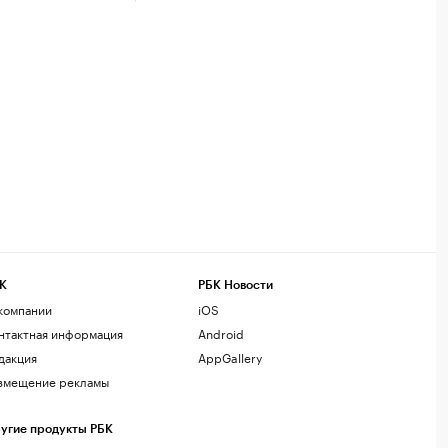
К
РБК Новости
компании
iOS
нтактная информация
Android
дакция
AppGallery
змещение рекламы
угие продукты РБК