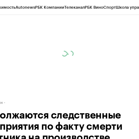
жимость
Autonews
РБК Компании
Телеканал
РБК Вино
Спорт
Школа упра
д
Стиль
Крипто
РБК Бизнес-среда
Дискуссионный клуб
Исследования
К
рагентов
Политика
Экономика
Бизнес
Технологии и медиа
Финансы
Рын
ан
олжаются следственные
приятия по факту смерти
тника на производстве.