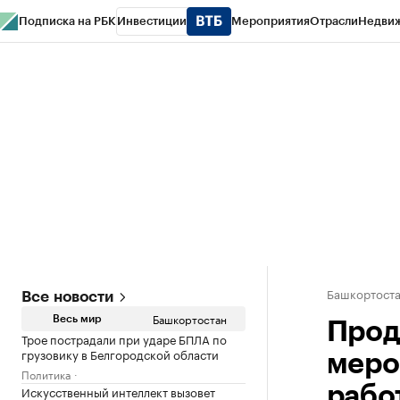
Подписка на РБК
Инвестиции
Мероприятия
Отрасли
Недви
РБК Курсы
РБК Life
Тренды
Визионеры
Национальные проекты
Горо
Спецпроекты СПб
Конференции СПб
Спецпроекты
Проверка конт
Башкортост
Все новости
Башкортостан
Весь мир
Прод
Трое пострадали при ударе БПЛА по
грузовику в Белгородской области
меро
Политика
Искусственный интеллект вызовет
рабо