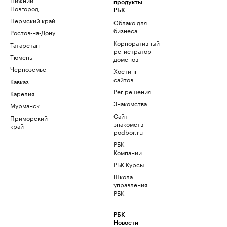
продукты
Новгород
РБК
Пермский край
Облако для
бизнеса
Ростов-на-Дону
Корпоративный
Татарстан
регистратор
Тюмень
доменов
Черноземье
Хостинг
сайтов
Кавказ
Рег.решения
Карелия
Знакомства
Мурманск
Сайт
Приморский
знакомств
край
podbor.ru
РБК
Компании
РБК Курсы
Школа
управления
РБК
РБК
Новости