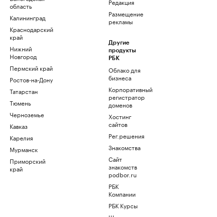
Редакция
область
Размещение
Калининград
рекламы
Краснодарский
край
Другие
Нижний
продукты
Новгород
РБК
Пермский край
Облако для
бизнеса
Ростов-на-Дону
Корпоративный
Татарстан
регистратор
Тюмень
доменов
Черноземье
Хостинг
сайтов
Кавказ
Рег.решения
Карелия
Знакомства
Мурманск
Сайт
Приморский
знакомств
край
podbor.ru
РБК
Компании
РБК Курсы
Школа