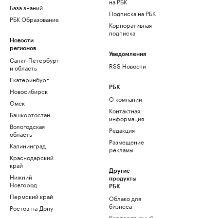
на РБК
База знаний
Подписка на РБК
РБК Образование
Корпоративная
подписка
Новости
регионов
Уведомления
Санкт-Петербург
RSS Новости
и область
Екатеринбург
РБК
Новосибирск
О компании
Омск
Контактная
Башкортостан
информация
Вологодская
Редакция
область
Размещение
Калининград
рекламы
Краснодарский
край
Другие
Нижний
продукты
Новгород
РБК
Пермский край
Облако для
бизнеса
Ростов-на-Дону
Корпоративный