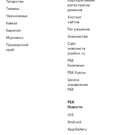
Татарстан
регистратор
Тюмень
доменов
Черноземье
Хостинг
сайтов
Кавказ
Рег.решения
Карелия
Знакомства
Мурманск
Сайт
Приморский
знакомств
край
podbor.ru
РБК
Компании
РБК Курсы
Школа
управления
РБК
РБК
Новости
iOS
Android
AppGallery