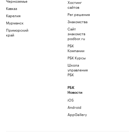
Черноземье
Хостинг
сайтов
Кавказ
Рег.решения
Карелия
Знакомства
Мурманск
Сайт
Приморский
знакомств
край
podbor.ru
РБК
Компании
РБК Курсы
Школа
управления
РБК
РБК
Новости
iOS
Android
AppGallery