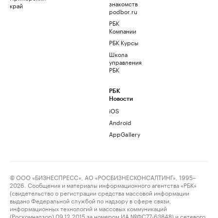
знакомств
край
podbor.ru
РБК
Компании
РБК Курсы
Школа
управления
РБК
РБК
Новости
iOS
Android
AppGallery
© ООО «БИЗНЕСПРЕСС», АО «РОСБИЗНЕСКОНСАЛТИНГ», 1995–
2026. Сообщения и материалы информационного агентства «РБК»
(свидетельство о регистрации средства массовой информации
выдано Федеральной службой по надзору в сфере связи,
информационных технологий и массовых коммуникаций
(Роскомнадзор) 09.12.2015 за номером ИА №ФС77-63848) и сетевого