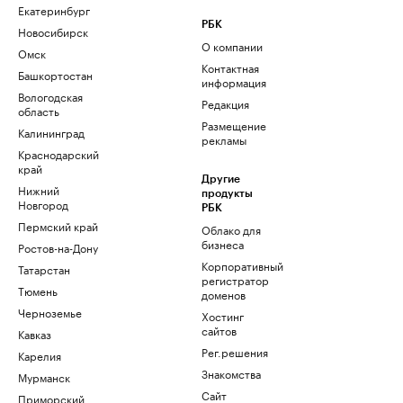
Екатеринбург
РБК
Новосибирск
О компании
Омск
Контактная
Башкортостан
информация
Вологодская
Редакция
область
Размещение
Калининград
рекламы
Краснодарский
край
Другие
Нижний
продукты
Новгород
РБК
Пермский край
Облако для
бизнеса
Ростов-на-Дону
Корпоративный
Татарстан
регистратор
Тюмень
доменов
Черноземье
Хостинг
сайтов
Кавказ
Рег.решения
Карелия
Знакомства
Мурманск
Сайт
Приморский