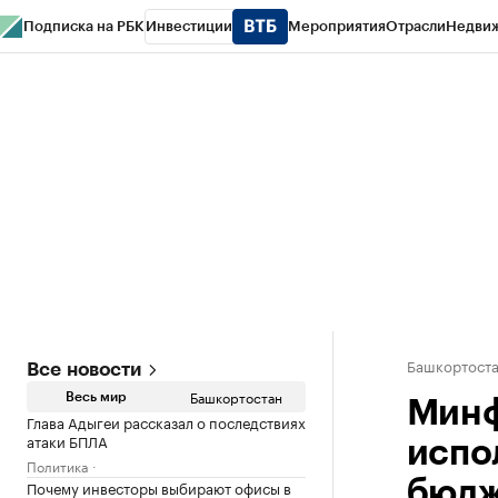
Подписка на РБК
Инвестиции
Мероприятия
Отрасли
Недви
РБК Курсы
РБК Life
Тренды
Визионеры
Национальные проекты
Горо
Спецпроекты СПб
Конференции СПб
Спецпроекты
Проверка конт
Башкортост
Все новости
Башкортостан
Весь мир
Минф
Глава Адыгеи рассказал о последствиях
атаки БПЛА
испо
Политика
Почему инвесторы выбирают офисы в
бюдж