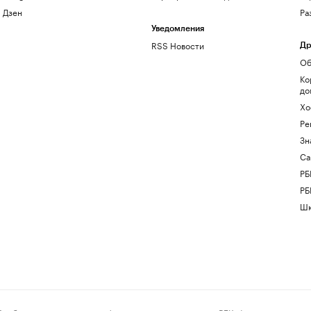
Дзен
Ра
Уведомления
RSS Новости
Др
Об
Ко
до
Хо
Ре
Зн
Са
РБ
РБ
Шк