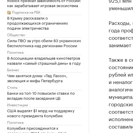
925,1 млн
Roblox признал зависимость от России:
как зарабатывает игровая экосистема
уменьшил
Подписка на РБК
В Крыму рассказали о
Расходы,
продолжающихся ограничениях
подачи электричества
года проф
Общество
соответс
Силы ПВО за утро сбили 83 украинских
занимает 
беспилотника над регионами России
Политика
В Ассоциации владельцев кинотеатров
Также в 
назвали «самый страшный день» в году
состоянию
Бизнес
рублей ил
Чем заняться дома: «Тед Лассо»,
эволюция и мифы Петербурга
и неналог
Стиль
аналогичн
Банки из топ-10 повысили ставки по
муниципал
вкладам после заседания ЦБ
городских
Инвестиции
США выделят $1 млрд на поддержку
соответст
нового президента Колумбии
исполнени
Политика
составили
Колумбия присоединится к
созданному США альянсу «Щит