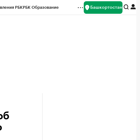
Башкортостан
вления РБК
РБК Образование
редитные рейтинги
Франшизы
Газета
ок наличной валюты
об
о