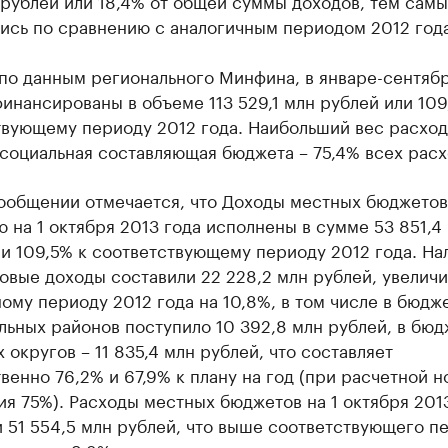
 рублей или 18,4% от общей суммы доходов, тем сам
ись по сравнению с аналогичным периодом 2012 года
 по данным регионального Минфина, в январе-сентяб
инансированы в объеме 113 529,1 млн рублей или 109
твующему периоду 2012 года. Наибольший вес расход
социальная составляющая бюджета – 75,4% всех расх
сообщении отмечается, что Доходы местных бюджетов
 на 1 октября 2013 года исполнены в сумме 53 851,4
и 109,5% к соответствующему периоду 2012 года. На
овые доходы составили 22 228,2 млн рублей, увелич
ому периоду 2012 года на 10,8%, в том числе в бюдж
ьных районов поступило 10 392,8 млн рублей, в бю
 округов – 11 835,4 млн рублей, что составляет
венно 76,2% и 67,9% к плану на год (при расчетной 
я 75%). Расходы местных бюджетов на 1 октября 201
 51 554,5 млн рублей, что выше соответствующего п