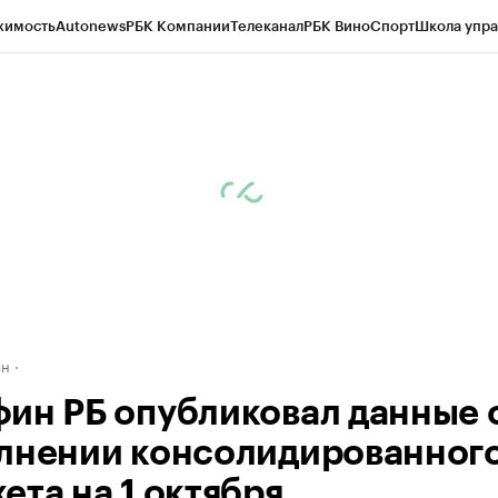
жимость
Autonews
РБК Компании
Телеканал
РБК Вино
Спорт
Школа упра
д
Стиль
Крипто
РБК Бизнес-среда
Дискуссионный клуб
Исследования
К
рагентов
Политика
Экономика
Бизнес
Технологии и медиа
Финансы
Рын
ан
ин РБ опубликовал данные 
лнении консолидированног
ета на 1 октября.