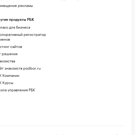
змещение рекламы
угие продукты РБК
лако для бизнеса
рпоративный регистратор
менов
стинг сайтов
г.решения
акомства
йт знакомств podbor.ru
К Компании
К Курсы
ола управления РБК