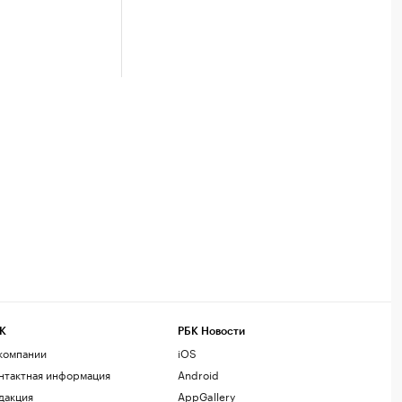
К
РБК Новости
компании
iOS
нтактная информация
Android
дакция
AppGallery