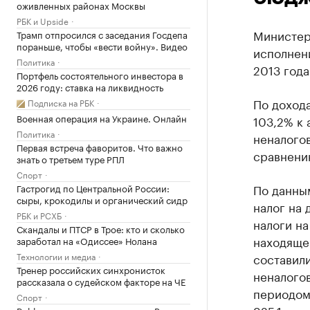
оживленных районах Москвы
РБК и Upside
Министер
Трамп отпросился с заседания Госдепа
пораньше, чтобы «вести войну». Видео
исполнен
Политика
2013 года
Портфель состоятельного инвестора в
2026 году: ставка на ликвидность
По доход
Подписка на РБК
Военная операция на Украине. Онлайн
103,2% к 
Политика
неналогов
Первая встреча фаворитов. Что важно
сравнению
знать о третьем туре РПЛ
Спорт
По данны
Гастрогид по Центральной России:
сыры, крокодилы и органический сидр
налог на 
РБК и РСХБ
налоги на
Скандалы и ПТСР в Трое: кто и сколько
находяще
заработал на «Одиссее» Нолана
Технологии и медиа
составили
Тренер российских синхронисток
неналого
рассказала о судейском факторе на ЧЕ
периодом 
Спорт