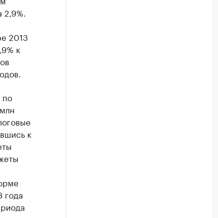
ым
 2,9%.
ре 2013
,9% к
ов
одов.
 по
 млн
логовые
ившись к
еты
джеты
норме
3 года
ериода