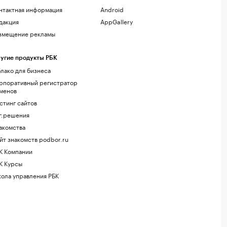
нтактная информация
Android
дакция
AppGallery
змещение рекламы
угие продукты РБК
лако для бизнеса
рпоративный регистратор
менов
стинг сайтов
г.решения
акомства
йт знакомств podbor.ru
К Компании
К Курсы
ола управления РБК