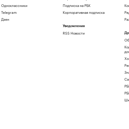
Одноклассники
Подписка на РБК
Ко
Telegram
Корпоративная подписка
Ре
Дзен
Ра
Уведомления
RSS Новости
Др
Об
Ко
до
Хо
Ре
Зн
Са
РБ
РБ
Шк