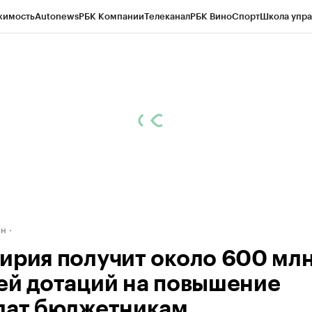
жимость
Autonews
РБК Компании
Телеканал
РБК Вино
Спорт
Школа упра
д
Стиль
Крипто
РБК Бизнес-среда
Дискуссионный клуб
Исследования
К
рагентов
Политика
Экономика
Бизнес
Технологии и медиа
Финансы
Рын
ан
ирия получит около 600 мл
ей дотаций на повышение
лат бюджетникам .