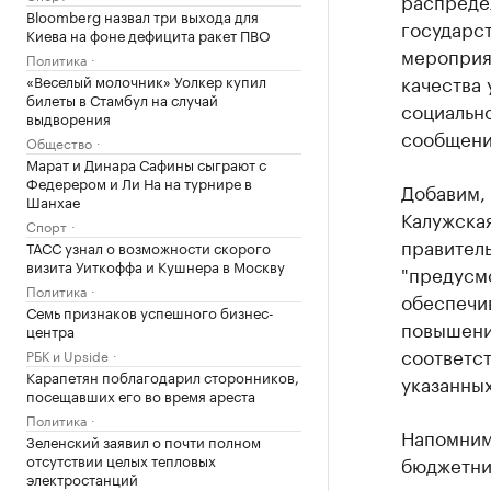
распреде
Bloomberg назвал три выхода для
государс
Киева на фоне дефицита ракет ПВО
мероприя
Политика
качества 
«Веселый молочник» Уолкер купил
билеты в Стамбул на случай
социально
выдворения
сообщени
Общество
Марат и Динара Сафины сыграют с
Федерером и Ли На на турнире в
Добавим, 
Шанхае
Калужская
Спорт
правитель
ТАСС узнал о возможности скорого
визита Уиткоффа и Кушнера в Москву
"предусм
Политика
обеспечи
Семь признаков успешного бизнес-
повышени
центра
соответс
РБК и Upside
Карапетян поблагодарил сторонников,
указанных
посещавших его во время ареста
Политика
Напомним
Зеленский заявил о почти полном
отсутствии целых тепловых
бюджетни
электростанций