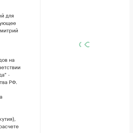
ей для
вующее
Дмитрий
дов на
ветствии
а" -
тва РФ.
а
кутия),
расчете