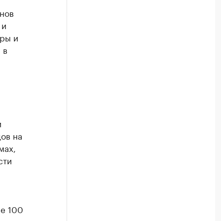
нов
 и
уры и
 в
и
ов на
мах,
сти
е 100