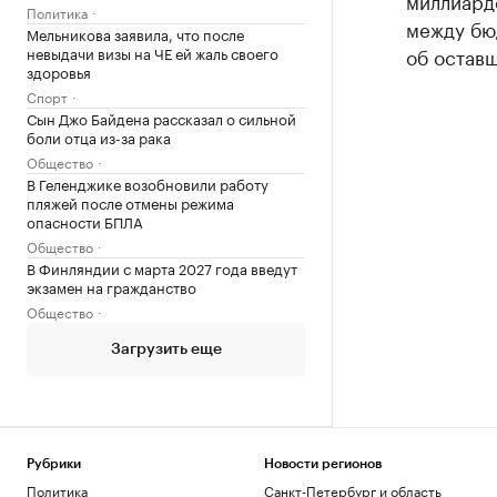
миллиард
Политика
между бю
Мельникова заявила, что после
невыдачи визы на ЧЕ ей жаль своего
об остав
здоровья
Спорт
Сын Джо Байдена рассказал о сильной
боли отца из-за рака
Общество
В Геленджике возобновили работу
пляжей после отмены режима
опасности БПЛА
Общество
В Финляндии с марта 2027 года введут
экзамен на гражданство
Общество
Загрузить еще
Рубрики
Новости регионов
Политика
Санкт-Петербург и область