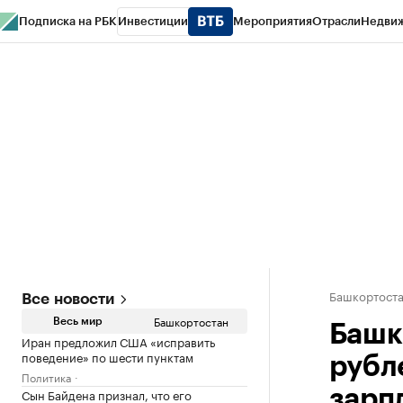
Подписка на РБК
Инвестиции
Мероприятия
Отрасли
Недви
РБК Курсы
РБК Life
Тренды
Визионеры
Национальные проекты
Горо
Спецпроекты СПб
Конференции СПб
Спецпроекты
Проверка конт
Башкортост
Все новости
Башкортостан
Весь мир
Башк
Иран предложил США «исправить
поведение» по шести пунктам
рубл
Политика
Сын Байдена признал, что его
зарп