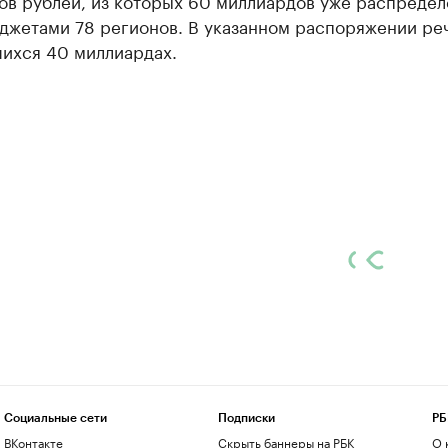
ов рублей, из которых 60 миллиардов уже распреде
джетами 78 регионов. В указанном распоряжении реч
шихся 40 миллиардах.
Социальные сети
Подписки
РБ
ВКонтакте
Скрыть баннеры на РБК
О 