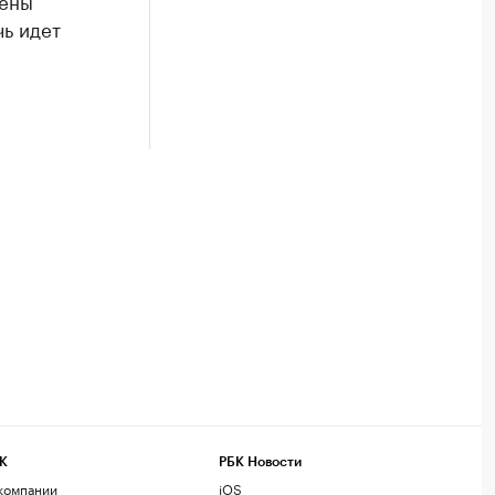
лены
ь идет
К
РБК Новости
компании
iOS