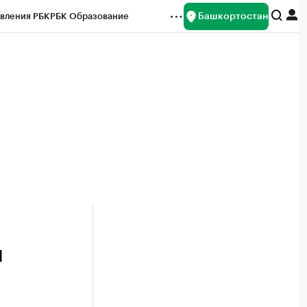
Башкортостан
вления РБК
РБК Образование
редитные рейтинги
Франшизы
Газета
ок наличной валюты
н