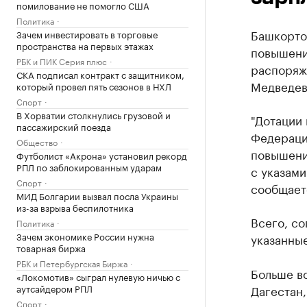
помилование не помогло США
Политика
Башкортос
Зачем инвестировать в торговые
пространства на первых этажах
повышени
РБК и ПИК Серия плюс
распоряж
СКА подписал контракт с защитником,
Медведев
который провел пять сезонов в НХЛ
Спорт
В Хорватии столкнулись грузовой и
"Дотации
пассажирский поезда
Федераци
Общество
повышени
Футболист «Акрона» установил рекорд
РПЛ по заблокированным ударам
с указами
Спорт
сообщаетс
МИД Болгарии вызвал посла Украины
из-за взрыва беспилотника
Всего, со
Политика
Зачем экономике России нужна
указанны
товарная биржа
РБК и Петербургская Биржа
Больше вс
«Локомотив» сыграл нулевую ничью с
аутсайдером РПЛ
Дагестан,
Спорт