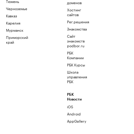
Тюмень
доменов
Черноземье
Хостинг
сайтов
Кавказ
Рег.решения
Карелия
Знакомства
Мурманск
Сайт
Приморский
знакомств
край
podbor.ru
РБК
Компании
РБК Курсы
Школа
управления
РБК
РБК
Новости
iOS
Android
AppGallery