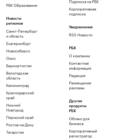
Подписка на РБК
РБК Образование
Корпоративная
подписка
Новости
регионов
Уведомления
Санкт-Петербург
RSS Новости
и область
Екатеринбург
РБК
Новосибирск
О компании
Омск
Контактная
Башкортостан
информация
Вологодская
Редакция
область
Размещение
Калининград
рекламы
Краснодарский
край
Другие
Нижний
продукты
Новгород
РБК
Пермский край
Облако для
бизнеса
Ростов-на-Дону
Корпоративный
Татарстан
регистратор