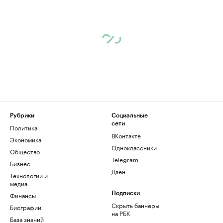
Рубрики
Социальные
сети
Политика
ВКонтакте
Экономика
Одноклассники
Общество
Telegram
Бизнес
Дзен
Технологии и
медиа
Финансы
Подписки
Скрыть баннеры
Биографии
на РБК
База знаний