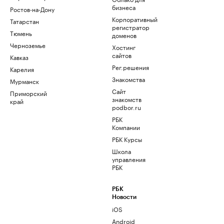
бизнеса
Ростов-на-Дону
Корпоративный
Татарстан
регистратор
Тюмень
доменов
Черноземье
Хостинг
сайтов
Кавказ
Рег.решения
Карелия
Знакомства
Мурманск
Сайт
Приморский
знакомств
край
podbor.ru
РБК
Компании
РБК Курсы
Школа
управления
РБК
РБК
Новости
iOS
Android