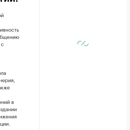
ой
л
ивность
ообщению
 с
ола
нерия,
акже
ений в
оздании
тижения
ции.