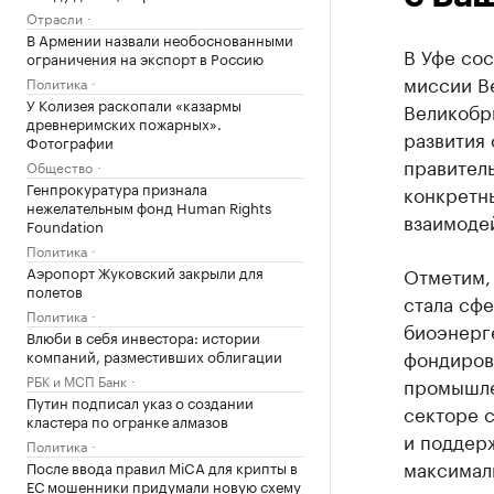
Отрасли
В Армении назвали необоснованными
В Уфе сос
ограничения на экспорт в Россию
миссии В
Политика
У Колизея раскопали «казармы
Великобр
древнеримских пожарных».
развития
Фотографии
правител
Общество
Генпрокуратура признала
конкретн
нежелательным фонд Human Rights
взаимодей
Foundation
Политика
Аэропорт Жуковский закрыли для
Отметим,
полетов
стала сфе
Политика
биоэнерге
Влюби в себя инвестора: истории
фондиров
компаний, разместивших облигации
РБК и МСП Банк
промышле
Путин подписал указ о создании
секторе с
кластера по огранке алмазов
и поддер
Политика
максимал
После ввода правил MiCA для крипты в
ЕС мошенники придумали новую схему