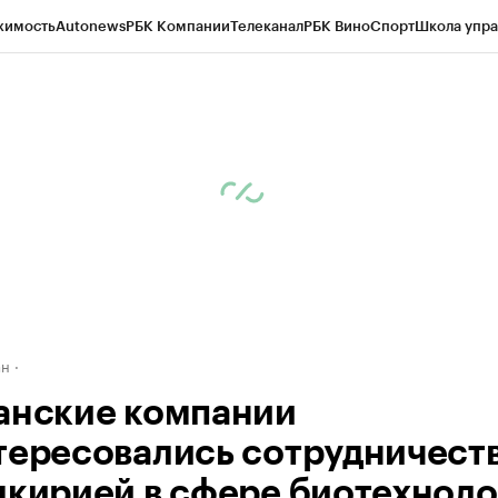
жимость
Autonews
РБК Компании
Телеканал
РБК Вино
Спорт
Школа упра
д
Стиль
Крипто
РБК Бизнес-среда
Дискуссионный клуб
Исследования
К
рагентов
Политика
Экономика
Бизнес
Технологии и медиа
Финансы
Рын
ан
анские компании
тересовались сотрудничест
шкирией в сфере биотехноло