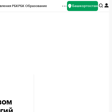
Башкортостан
вления РБК
РБК Образование
редитные рейтинги
Франшизы
Газета
ок наличной валюты
вом
гий.