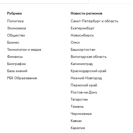
Недвижимость
Прокуратура Москвы выявила сотни
нарушений при реализации
Рубрики
Новости регионов
нацпроектов
Политика
Санкт-Петербург и область
Общество
Экономика
Екатеринбург
Что нового построят на Ходынском
поле
Общество
Новосибирск
РБК и Stone
Бизнес
Омск
Центробанк Азербайджана ответил на
Технологии и медиа
Башкортостан
остановку переводов «Золотой
Финансы
Вологодская область
Короны»
Биографии
Калининград
Финансы
Премьер Грузии назвал саботажем
База знаний
Краснодарский край
сообщения об угрозах российским
РБК Образование
Нижний Новгород
туристам
Пермский край
Политика
Ростов-на-Дону
Загрузить еще
Татарстан
Тюмень
Черноземье
Кавказ
Карелия