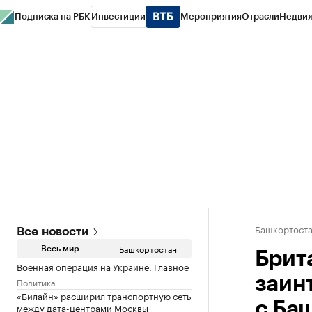
Подписка на РБК
Инвестиции
Мероприятия
Отрасли
Недви
РБК Курсы
РБК Life
Тренды
Визионеры
Национальные проекты
Горо
Спецпроекты СПб
Конференции СПб
Спецпроекты
Проверка конт
Башкортост
Все новости
Башкортостан
Весь мир
Брит
Военная операция на Украине. Главное
заин
Политика
«Билайн» расширил транспортную сеть
с Ба
между дата-центрами Москвы