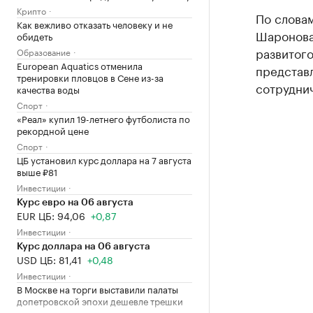
Крипто
По слова
Как вежливо отказать человеку и не
Шаронова,
обидеть
развитог
Образование
European Aquatics отменила
представл
тренировки пловцов в Сене из-за
сотруднич
качества воды
Спорт
«Реал» купил 19-летнего футболиста по
рекордной цене
Спорт
ЦБ установил курс доллара на 7 августа
выше ₽81
Инвестиции
Курс евро на 06 августа
EUR ЦБ: 94,06
+0,87
Инвестиции
Курс доллара на 06 августа
USD ЦБ: 81,41
+0,48
Инвестиции
В Москве на торги выставили палаты
допетровской эпохи дешевле трешки