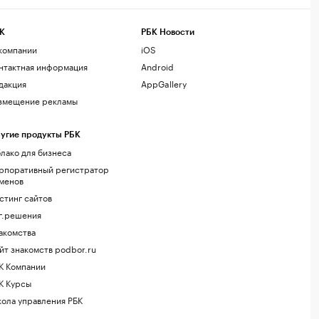
К
РБК Новости
компании
iOS
нтактная информация
Android
дакция
AppGallery
змещение рекламы
угие продукты РБК
лако для бизнеса
рпоративный регистратор
менов
стинг сайтов
г.решения
акомства
йт знакомств podbor.ru
К Компании
К Курсы
ола управления РБК