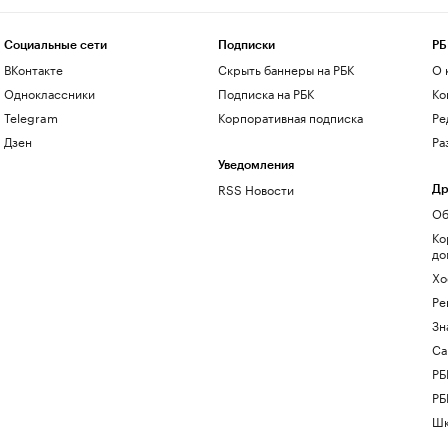
Социальные сети
Подписки
РБ
ВКонтакте
Скрыть баннеры на РБК
О 
Одноклассники
Подписка на РБК
Ко
Telegram
Корпоративная подписка
Ре
Дзен
Ра
Уведомления
RSS Новости
Др
Об
Ко
до
Хо
Ре
Зн
Са
РБ
РБ
Шк