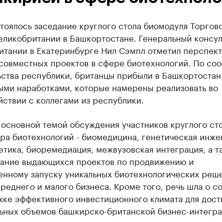
тоялось заседание круглого стола биомодуля Торгов
еликобритании в Башкортостане. Генеральный консу
итании в Екатеринбурге Нил Сэмпл отметил перспект
 совместных проектов в сфере биотехнологий. По с
ьства республики, британцы прибыли в Башкортостан
ыми наработками, которые намерены реализовать во
ствии с коллегами из республики.
 основной темой обсуждения участников круглого ст
ра биотехнологий - биомедицина, генетическая инже
тика, биоремедиация, межвузовская интеграция, а т
ание выдающихся проектов по продвижению и
нному запуску уникальных биотехнологических реш
реднего и малого бизнеса. Кроме того, речь шла о с
жке эффективного инвестиционного климата для дос
ьных объемов башкирско-британской бизнес-интегра