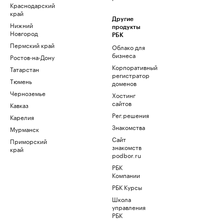
Краснодарский
край
Другие
Нижний
продукты
Новгород
РБК
Пермский край
Облако для
бизнеса
Ростов-на-Дону
Корпоративный
Татарстан
регистратор
Тюмень
доменов
Черноземье
Хостинг
сайтов
Кавказ
Рег.решения
Карелия
Знакомства
Мурманск
Сайт
Приморский
знакомств
край
podbor.ru
РБК
Компании
РБК Курсы
Школа
управления
РБК