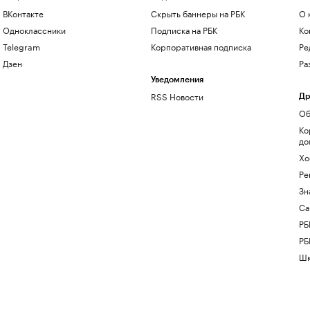
ВКонтакте
Скрыть баннеры на РБК
О 
Одноклассники
Подписка на РБК
Ко
Telegram
Корпоративная подписка
Ре
Дзен
Ра
Уведомления
RSS Новости
Др
Об
Ко
до
Хо
Ре
Зн
Са
РБ
РБ
Шк