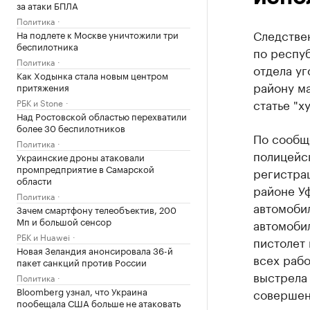
за атаки БПЛА
Политика
Следстве
На подлете к Москве уничтожили три
беспилотника
по респуб
Политика
отдела у
Как Ходынка стала новым центром
району м
притяжения
статье "х
РБК и Stone
Над Ростовской областью перехватили
более 30 беспилотников
По сообщ
Политика
полицейск
Украинские дроны атаковали
промпредприятие в Самарской
регистра
области
районе Уф
Политика
автомобил
Зачем смартфону телеобъектив, 200
Мп и большой сенсор
автомобил
РБК и Huawei
пистолет 
Новая Зеландия анонсировала 36-й
всех рабо
пакет санкций против России
выстрела 
Политика
Bloomberg узнал, что Украина
совершен
пообещала США больше не атаковать