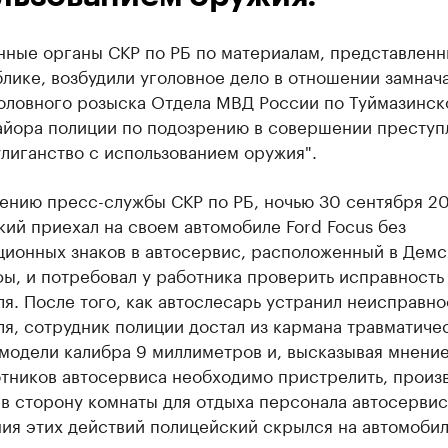
нные органы СКР по РБ по материалам, представлен
лике, возбудили уголовное дело в отношении замнач
головного розыска Отдела МВД России по Туймазинск
айора полиции по подозрению в совершении преступ
улиганство с использованием оружия".
ению пресс-службы СКР по РБ, ночью 30 сентября 20
ий приехал на своем автомобиле Ford Focus без
ционных знаков в автосервис, расположенный в Дем
ы, и потребовал у работника проверить исправность
я. После того, как автослесарь устранил неисправно
я, сотрудник полиции достал из кармана травматиче
модели калибра 9 миллиметров и, высказывая мнение
тников автосервиса необходимо пристрелить, произв
в сторону комнаты для отдыха персонала автосервис
ия этих действий полицейский скрылся на автомобил