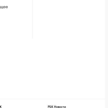
ящее
К
РБК Новости