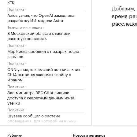
КТК
Добавим, 
Политика
время ре
Axios узнал, что OpenAI замедлила
разработку ИИ-модели Astra
расследо
Технологии и медиа
В Московской области отменили
ракетную опасность
Политика
Мэр Киева сообщил о пожарах после
взрывов
Политика
CNN узнал, как высший военачальник
США пытается закончить войну с
Ираном
Политика
Экс-министра ВВС США лишили
доступа к секретным данным из-за
утечки
Политика
Шуваев сообщил о системе
оповещения, для которой не нужны
сеть и зарядка
Политика
Рубрики
Новости регионов