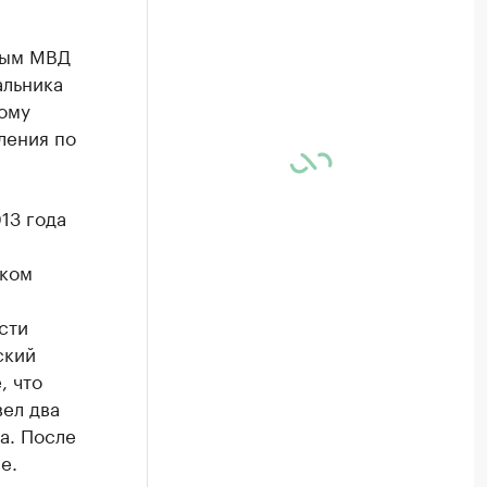
ным МВД
альника
ому
ления по
13 года
ском
сти
ский
, что
ел два
а. После
е.