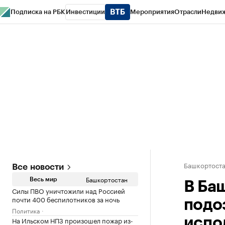
Подписка на РБК
Инвестиции
Мероприятия
Отрасли
Недви
РБК Курсы
РБК Life
Тренды
Визионеры
Национальные проекты
Горо
Спецпроекты СПб
Конференции СПб
Спецпроекты
Проверка конт
Башкортост
Все новости
Башкортостан
Весь мир
В Ба
Силы ПВО уничтожили над Россией
почти 400 беспилотников за ночь
подо
Политика
На Ильском НПЗ произошел пожар из-
испо