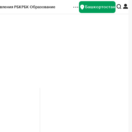
Башкортостан
вления РБК
РБК Образование
редитные рейтинги
Франшизы
Газета
ок наличной валюты