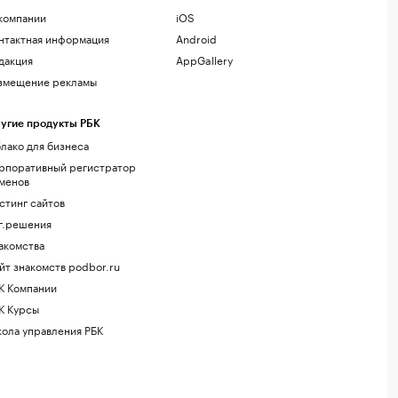
компании
iOS
нтактная информация
Android
дакция
AppGallery
змещение рекламы
угие продукты РБК
лако для бизнеса
рпоративный регистратор
менов
стинг сайтов
г.решения
акомства
йт знакомств podbor.ru
К Компании
К Курсы
ола управления РБК