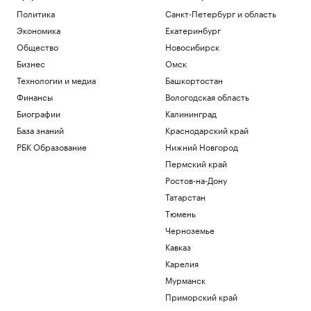
В Московской области объявили
Политика
Санкт-Петербург и область
беспилотную опасность
Экономика
Екатеринбург
Политика
В Московской области второй раз за
Общество
Новосибирск
ночь объявили ракетную опасность
Бизнес
Омск
Политика
Технологии и медиа
Башкортостан
Пентагон отстранил генерала,
Финансы
Вологодская область
отвечавшего за помощь Украине и
фланг НАТО
Биографии
Калининград
Политика
База знаний
Краснодарский край
В США произошло крушение
РБК Образование
Нижний Новгород
пожарного вертолета с двумя членами
экипажа
Пермский край
Общество
Ростов-на-Дону
Ракетную опасность объявили в
Татарстан
Московской области
Тюмень
Политика
Черноземье
Загрузить еще
Кавказ
Карелия
Мурманск
Приморский край