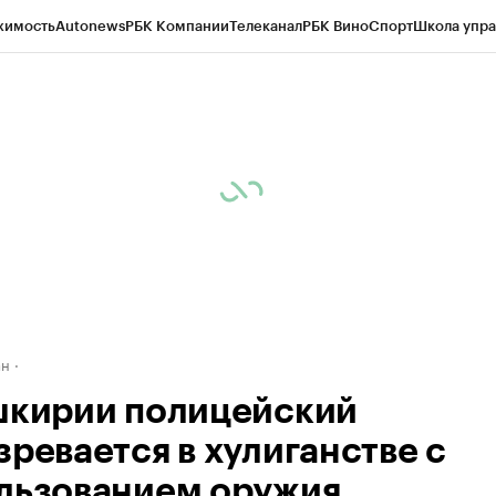
жимость
Autonews
РБК Компании
Телеканал
РБК Вино
Спорт
Школа упра
д
Стиль
Крипто
РБК Бизнес-среда
Дискуссионный клуб
Исследования
К
рагентов
Политика
Экономика
Бизнес
Технологии и медиа
Финансы
Рын
ан
шкирии полицейский
зревается в хулиганстве с
льзованием оружия.