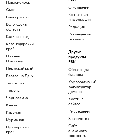
Новосибирск
О компании
Омск
Контактная
Башкортостан
информация
Вологодская
Редакция
область
Размещение
Калининград
рекламы
Краснодарский
край
Другие
Нижний
продукты
Новгород
РБК
Пермский край
Облако для
бизнеса
Ростов-на-Дону
Корпоративный
Татарстан
регистратор
Тюмень
доменов
Черноземье
Хостинг
сайтов
Кавказ
Рег.решения
Карелия
Знакомства
Мурманск
Сайт
Приморский
знакомств
край
podbor.ru