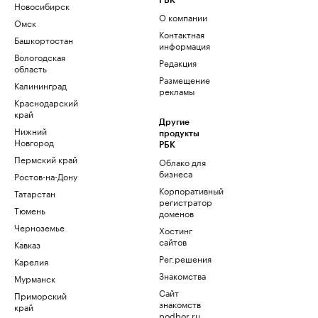
РБК
Новосибирск
О компании
Омск
Контактная
Башкортостан
информация
Вологодская
Редакция
область
Размещение
Калининград
рекламы
Краснодарский
край
Другие
Нижний
продукты
Новгород
РБК
Пермский край
Облако для
бизнеса
Ростов-на-Дону
Корпоративный
Татарстан
регистратор
Тюмень
доменов
Черноземье
Хостинг
сайтов
Кавказ
Рег.решения
Карелия
Знакомства
Мурманск
Сайт
Приморский
знакомств
край
podbor.ru