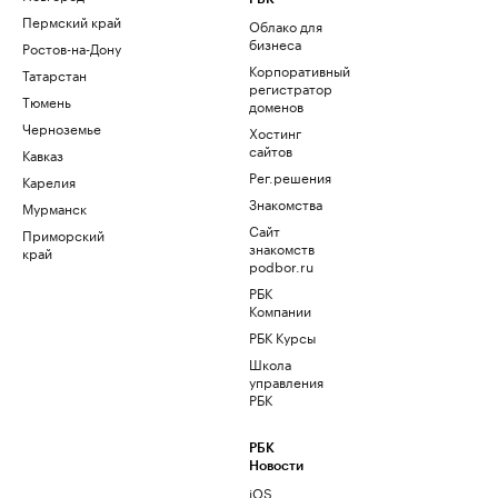
Пермский край
Облако для
бизнеса
Ростов-на-Дону
Корпоративный
Татарстан
регистратор
Тюмень
доменов
Черноземье
Хостинг
сайтов
Кавказ
Рег.решения
Карелия
Знакомства
Мурманск
Сайт
Приморский
знакомств
край
podbor.ru
РБК
Компании
РБК Курсы
Школа
управления
РБК
РБК
Новости
iOS