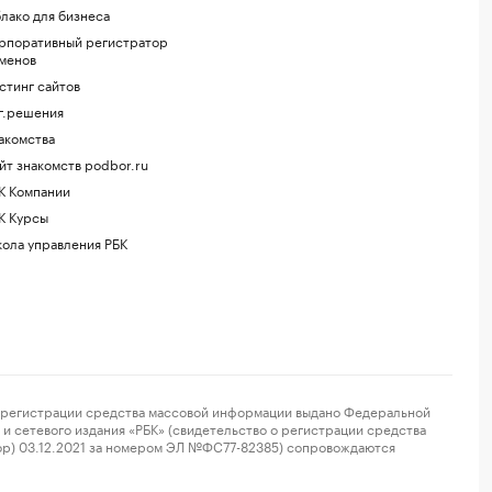
лако для бизнеса
рпоративный регистратор
менов
стинг сайтов
г.решения
акомства
йт знакомств podbor.ru
К Компании
К Курсы
ола управления РБК
регистрации средства массовой информации выдано Федеральной
и сетевого издания «РБК» (свидетельство о регистрации средства
ор) 03.12.2021 за номером ЭЛ №ФС77-82385) сопровождаются