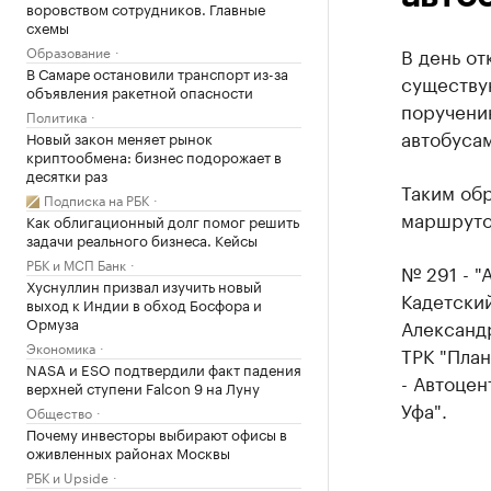
воровством сотрудников. Главные
схемы
Образование
В день от
В Самаре остановили транспорт из-за
существу
объявления ракетной опасности
поручени
Политика
автобуса
Новый закон меняет рынок
криптообмена: бизнес подорожает в
десятки раз
Таким об
Подписка на РБК
маршрутов
Как облигационный долг помог решить
задачи реального бизнеса. Кейсы
РБК и МСП Банк
№ 291 - "
Хуснуллин призвал изучить новый
Кадетский
выход к Индии в обход Босфора и
Ормуза
Александр
Экономика
ТРК "План
NASA и ESO подтвердили факт падения
- Автоцен
верхней ступени Falcon 9 на Луну
Уфа".
Общество
Почему инвесторы выбирают офисы в
оживленных районах Москвы
РБК и Upside