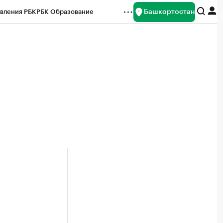
Башкортостан
вления РБК
РБК Образование
редитные рейтинги
Франшизы
Газета
ок наличной валюты