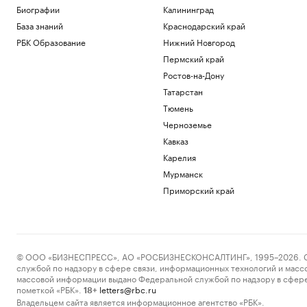
Консультант топ-менеджеров рассказал
Биографии
Калининград
об «открытии» в работе с CEO
База знаний
Краснодарский край
РАДИО
РБК Образование
Нижний Новгород
Бизнес
Пермский край
В России разработали национальный
стандарт для синтетических данных
Ростов-на-Дону
Подписка на РБК
Татарстан
Причиной авиакатастрофы в США
Тюмень
стало испытание военными глушителя
GPS
Черноземье
Общество
Кавказ
Эксперты назвали кражу биткоина
Карелия
признаком для разворота курса
Мурманск
Крипто
Приморский край
Аналитики оценили рост спроса на
ипотеку на разные квартиры в Москве
Недвижимость
Загрузить еще
© ООО «БИЗНЕСПРЕСС», АО «РОСБИЗНЕСКОНСАЛТИНГ», 1995–2026. Сообщ
службой по надзору в сфере связи, информационных технологий и масс
массовой информации выдано Федеральной службой по надзору в сфере
пометкой «РБК».
letters@rbc.ru
18+
Владельцем сайта является информационное агентство «РБК».