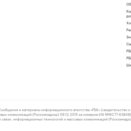
Об
Ко
до
Хо
Ре
Зн
Са
РБ
РБ
Шк
ения и материалы информационного агентства «РБК» (свидетельство о 
овых коммуникаций (Роскомнадзор) 09.12.2015 за номером ИА №ФС77-63848) 
 связи, информационных технологий и массовых коммуникаций (Роскомнадз