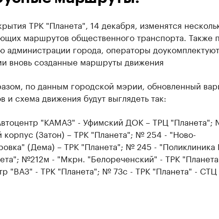
крытия ТРК "Планета", 14 декабря, изменятся несколь
ющих маршрутов общественного транспорта. Также 
ю администрации города, операторы доукомплектую
ми вновь созданные маршруты движения
разом, по данным городской мэрии, обновленный вар
 и схема движения будут выглядеть так:
Автоцентр "КАМАЗ" - Уфимский ДОК – ТРЦ "Планета"; 
 корпус (Затон) – ТРК "Планета"; № 254 - "Ново-
овка" (Дема) – ТРК "Планета"; № 245 - "Поликлиника
ета"; №212м - "Мкрн. "Белореченский" - ТРК "Планета
тр "ВАЗ" - ТРК "Планета"; № 73с - ТРК "Планета" - СТЦ