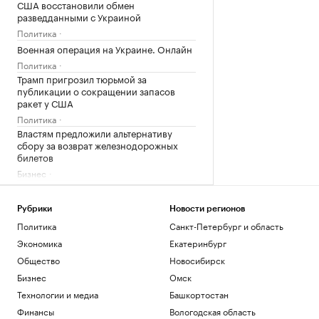
США восстановили обмен
разведданными с Украиной
Политика
Военная операция на Украине. Онлайн
Политика
Трамп пригрозил тюрьмой за
публикации о сокращении запасов
ракет у США
Политика
Властям предложили альтернативу
сбору за возврат железнодорожных
билетов
Бизнес
Гастрогид по Центральной России:
сыры, крокодилы и органический сидр
Рубрики
Новости регионов
РБК и РСХБ
Политика
Санкт-Петербург и область
Объем неплатежей по ипотеке на
новостройки в Башкирии вырос на
Экономика
Екатеринбург
35%
Общество
Новосибирск
Башкортостан
Бизнес
Омск
Как микробизнесу принимать оплату от
Технологии и медиа
Башкортостан
зарубежных заказчиков в 2026-м
Финансы
Вологодская область
Подписка на РБК