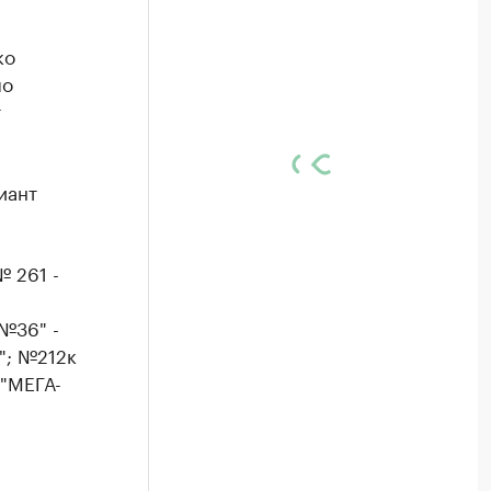
ко
по
т
иант
№ 261 -
 №36" -
"; №212к
 "МЕГА-