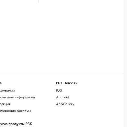
К
РБК Новости
компании
iOS
нтактная информация
Android
дакция
AppGallery
змещение рекламы
угие продукты РБК