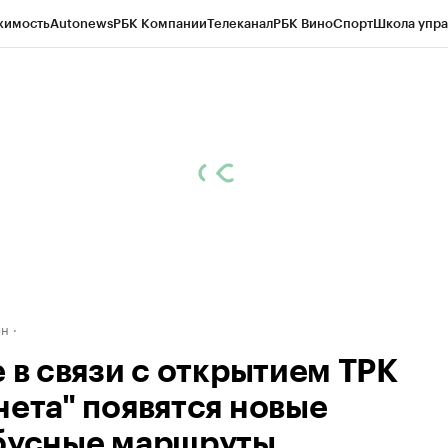
жимость
Autonews
РБК Компании
Телеканал
РБК Вино
Спорт
Школа упра
д
Стиль
Крипто
РБК Бизнес-среда
Дискуссионный клуб
Исследования
К
рагентов
Политика
Экономика
Бизнес
Технологии и медиа
Финансы
Рын
ан
е в связи с открытием ТРК
нета" появятся новые
бусные маршруты.