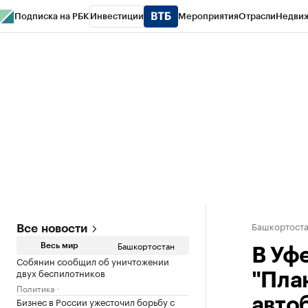
Подписка на РБК
Инвестиции
Мероприятия
Отрасли
Недви
РБК Курсы
РБК Life
Тренды
Визионеры
Национальные проекты
Горо
Спецпроекты СПб
Конференции СПб
Спецпроекты
Проверка конт
Башкортост
Все новости
Башкортостан
Весь мир
В Уф
Собянин сообщил об уничтожении
двух беспилотников
"Пла
Политика
Бизнес в России ужесточил борьбу с
авто