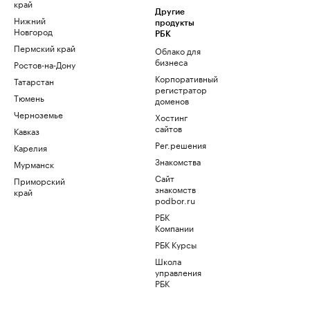
край
Другие
Нижний
продукты
Новгород
РБК
Пермский край
Облако для
бизнеса
Ростов-на-Дону
Корпоративный
Татарстан
регистратор
Тюмень
доменов
Черноземье
Хостинг
сайтов
Кавказ
Рег.решения
Карелия
Знакомства
Мурманск
Сайт
Приморский
знакомств
край
podbor.ru
РБК
Компании
РБК Курсы
Школа
управления
РБК