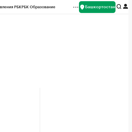
Башкортостан
вления РБК
РБК Образование
редитные рейтинги
Франшизы
Газета
ок наличной валюты