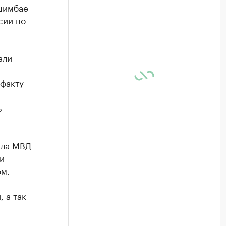
шимбае
сии по
али
 факту
ь
ела МВД
и
ом.
 а так