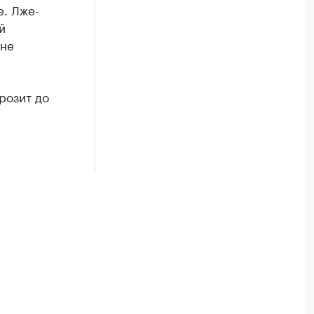
е. Лже-
й
 не
розит до