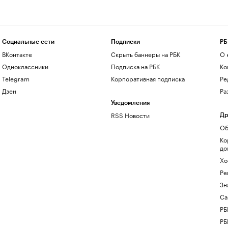
Социальные сети
Подписки
РБ
ВКонтакте
Скрыть баннеры на РБК
О 
Одноклассники
Подписка на РБК
Ко
Telegram
Корпоративная подписка
Ре
Дзен
Ра
Уведомления
RSS Новости
Др
Об
Ко
до
Хо
Ре
Зн
Са
РБ
РБ