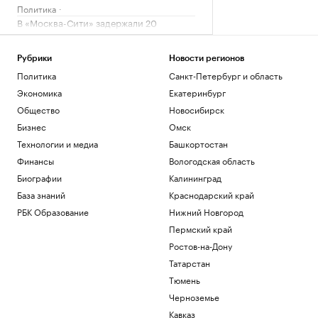
Политика
В «Москва-Сити» задержали 20
сотрудников криптообменников
Политика
Рубрики
Новости регионов
Глава «Эксмо» назвал три тренда на
Политика
Санкт-Петербург и область
рынке бизнес-литературы
РАДИО
Экономика
Екатеринбург
Общество
В Подмосковье впервые выписали
Общество
Новосибирск
штраф за борщевик, выявленный с
Бизнес
Омск
помощью ИИ
Технологии и медиа
Башкортостан
Общество
Финансы
Вологодская область
Мишустин заявил о запуске единых
правил для маркетплейсов в ЕАЭС
Биографии
Калининград
Бизнес
База знаний
Краснодарский край
Как облигационный долг помог решить
РБК Образование
Нижний Новгород
задачи реального бизнеса. Кейсы
Пермский край
РБК и МСП Банк
Ростов-на-Дону
Загрузить еще
Татарстан
Тюмень
Черноземье
Кавказ