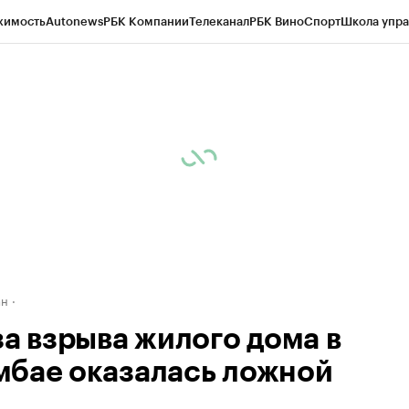
жимость
Autonews
РБК Компании
Телеканал
РБК Вино
Спорт
Школа упра
д
Стиль
Крипто
РБК Бизнес-среда
Дискуссионный клуб
Исследования
К
рагентов
Политика
Экономика
Бизнес
Технологии и медиа
Финансы
Рын
ан
за взрыва жилого дома в
бае оказалась ложной