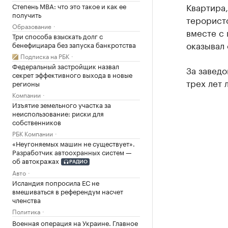
Квартира,
Степень MBA: что это такое и как ее
получить
терорист
Образование
вместе с
Три способа взыскать долг с
оказывал
бенефициара без запуска банкротства
Подписка на РБК
Федеральный застройщик назвал
За завед
секрет эффективного выхода в новые
трех лет 
регионы
Компании
Изъятие земельного участка за
неиспользование: риски для
собственников
РБК Компании
«Неугоняемых машин не существует».
Разработчик автоохранных систем —
об автокражах
РАДИО
Авто
Исландия попросила ЕС не
вмешиваться в референдум насчет
членства
Политика
Военная операция на Украине. Главное