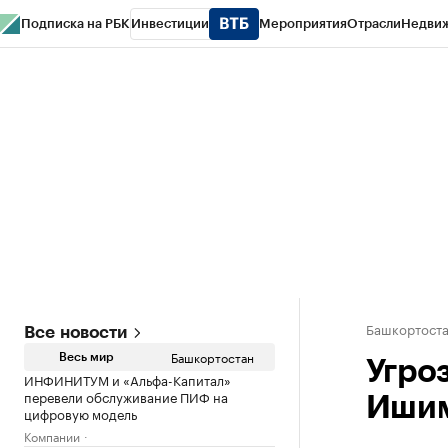
Подписка на РБК
Инвестиции
Мероприятия
Отрасли
Недви
РБК Курсы
РБК Life
Тренды
Визионеры
Национальные проекты
Горо
Спецпроекты СПб
Конференции СПб
Спецпроекты
Проверка конт
Башкортост
Все новости
Башкортостан
Весь мир
Угро
ИНФИНИТУМ и «Альфа-Капитал»
перевели обслуживание ПИФ на
Ишим
цифровую модель
Компании