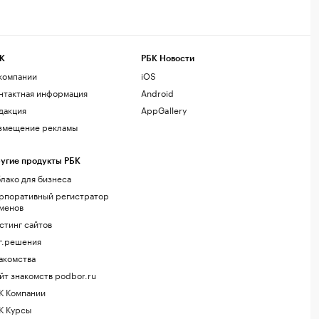
К
РБК Новости
компании
iOS
нтактная информация
Android
дакция
AppGallery
змещение рекламы
угие продукты РБК
лако для бизнеса
рпоративный регистратор
менов
стинг сайтов
г.решения
акомства
йт знакомств podbor.ru
К Компании
К Курсы