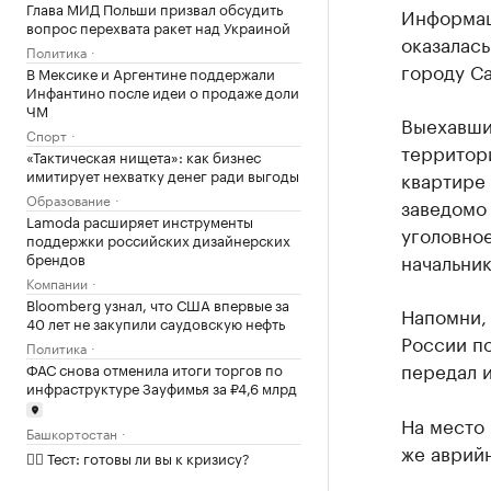
Глава МИД Польши призвал обсудить
Информац
вопрос перехвата ракет над Украиной
оказалась
Политика
городу Са
В Мексике и Аргентине поддержали
Инфантино после идеи о продаже доли
ЧМ
Выехавши
Спорт
территор
«Тактическая нищета»: как бизнес
имитирует нехватку денег ради выгоды
квартире 
Образование
заведомо
Lamoda расширяет инструменты
уголовное
поддержки российских дизайнерских
брендов
начальник
Компании
Bloomberg узнал, что США впервые за
Напомни,
40 лет не закупили саудовскую нефть
России по
Политика
передал и
ФАС снова отменила итоги торгов по
инфраструктуре Зауфимья за ₽4,6 млрд
На место
Башкортостан
же аврий
✍🏻 Тест: готовы ли вы к кризису?