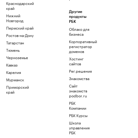
Краснодарский
край
Другие
Нижний
продукты
Новгород
РБК
Пермский край
Облако для
бизнеса
Ростов-на-Дону
Корпоративный
Татарстан
регистратор
Тюмень
доменов
Черноземье
Хостинг
сайтов
Кавказ
Рег.решения
Карелия
Знакомства
Мурманск
Сайт
Приморский
знакомств
край
podbor.ru
РБК
Компании
РБК Курсы
Школа
управления
РБК