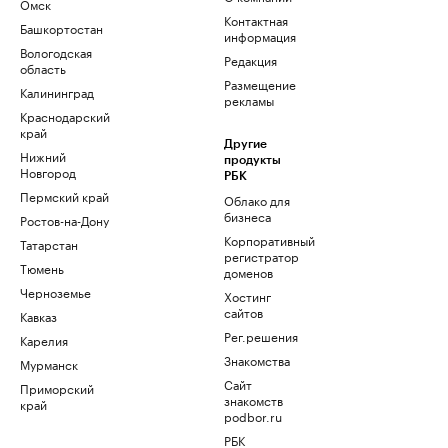
Омск
Контактная
Башкортостан
информация
Вологодская
Редакция
область
Размещение
Калининград
рекламы
Краснодарский
край
Другие
Нижний
продукты
Новгород
РБК
Пермский край
Облако для
бизнеса
Ростов-на-Дону
Корпоративный
Татарстан
регистратор
Тюмень
доменов
Черноземье
Хостинг
сайтов
Кавказ
Рег.решения
Карелия
Знакомства
Мурманск
Сайт
Приморский
знакомств
край
podbor.ru
РБК