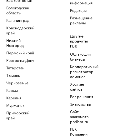
информация
Вологодская
Редакция
область
Размещение
Калининград
рекламы
Краснодарский
край
Другие
Нижний
продукты
Новгород
РБК
Пермский край
Облако для
бизнеса
Ростов-на-Дону
Корпоративный
Татарстан
регистратор
Тюмень
доменов
Черноземье
Хостинг
сайтов
Кавказ
Рег.решения
Карелия
Знакомства
Мурманск
Сайт
Приморский
знакомств
край
podbor.ru
РБК
Компании