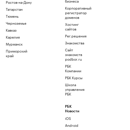
бизнеса
Ростов-на-Дону
Корпоративный
Татарстан
регистратор
Тюмень
доменов
Черноземье
Хостинг
сайтов
Кавказ
Рег.решения
Карелия
Знакомства
Мурманск
Сайт
Приморский
знакомств
край
podbor.ru
РБК
Компании
РБК Курсы
Школа
управления
РБК
РБК
Новости
iOS
Android