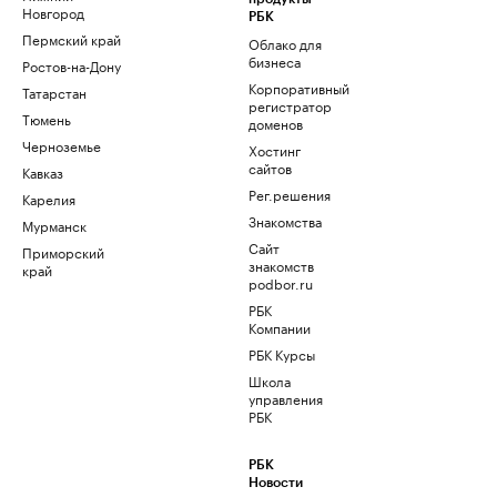
Новгород
РБК
Пермский край
Облако для
бизнеса
Ростов-на-Дону
Корпоративный
Татарстан
регистратор
Тюмень
доменов
Черноземье
Хостинг
сайтов
Кавказ
Рег.решения
Карелия
Знакомства
Мурманск
Сайт
Приморский
знакомств
край
podbor.ru
РБК
Компании
РБК Курсы
Школа
управления
РБК
РБК
Новости