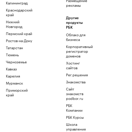
Размещение
Калининград
рекламы
Краснодарский
край
Другие
Нижний
продукты
Новгород
РБК
Пермский край
Облако для
бизнеса
Ростов-на-Дону
Корпоративный
Татарстан
регистратор
Тюмень
доменов
Черноземье
Хостинг
сайтов
Кавказ
Рег.решения
Карелия
Знакомства
Мурманск
Сайт
Приморский
знакомств
край
podbor.ru
РБК
Компании
РБК Курсы
Школа
управления